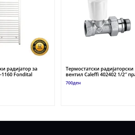
и радијатор за
Термостатски радијаторски
1160 Fondital
вентил Caleffi 402402 1/2″ п
700
ден