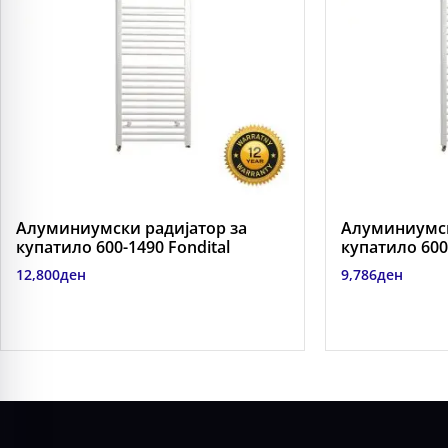
Алуминиумски радијатор за
Алуминиумск
купатило 600-1490 Fondital
купатило 600-
12,800
ден
9,786
ден