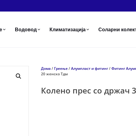
е
Водовод
Климатизација
Соларни колек
Дома
/
Греење
/
Алумпласт и фитинг
/
Фитинг Алум
20 женско Тдм
Колено прес со држач 3