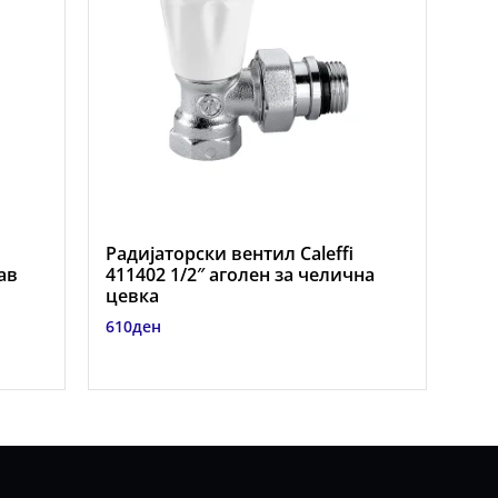
Радијаторски вентил Caleffi
рав
411402 1/2″ аголен за челична
цевка
610
ден