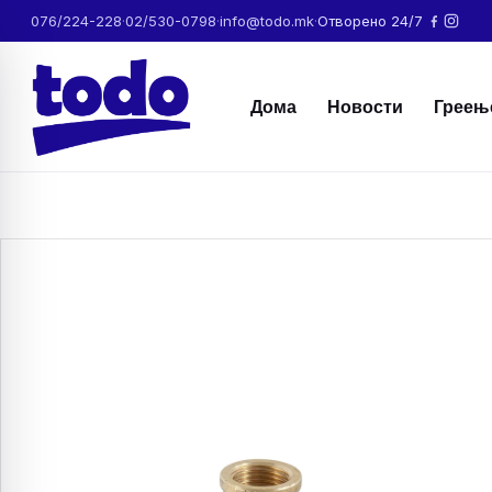
076/224-228
·
02/530-0798
·
info@todo.mk
·
Отворено 24/7
Дома
Новости
Греењ