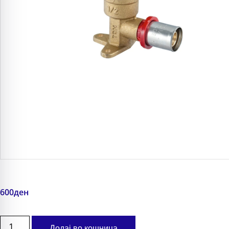
600
ден
Додај во кошница