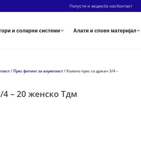
Попусти и акции
За нас
Контакт
тори и соларни системи
Алати и споен материјал
пласт
/
Прес фитинг за алумпласт
/ Колено прес со држач 3/4 –
/4 – 20 женско Тдм