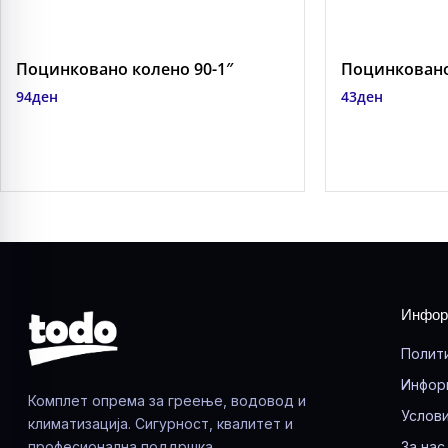
Поцинковано колено 90-1″
Поцинковано
94
ден
43
ден
Инфор
Полит
Инфор
Комплет опрема за греење, водовод и
Услови
климатизација. Сигурност, квалитет и
професионална поддршка.
За нас