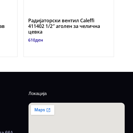
Радијаторски вентил Caleffi
рав
411402 1/2″ аголен за челична
цевка
610
ден
Локација
да 66А,