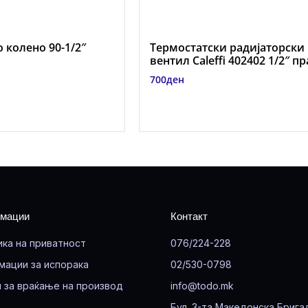
 колено 90-1/2″
Термостатски радијаторски
вентил Caleffi 402402 1/2″ п
700
ден
мации
Контакт
ика на приватност
076/224-228
мации за испорака
02/530-0798
 за враќање на производ
info@todo.mk
Бул. 3-та Македонска Брига