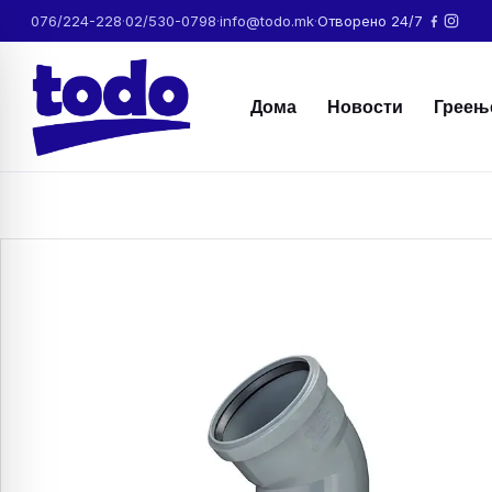
076/224-228
·
02/530-0798
·
info@todo.mk
·
Отворено 24/7
Дома
Новости
Греењ