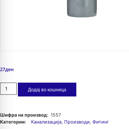
27
ден
Додај во кошница
Шифра на производ:
1557
Категории:
Канализација
,
Производи
,
Фитинг