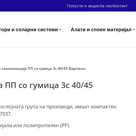
Попусти и акции
За нас
Контакт
тори и соларни системи
Алати и споен материјал
а канализација ПП со гумица 3с 40/45 Варгокал
 ПП со гумица 3с 40/45
нослојната група на производи, имаат компактен
7037.
јали или полипропилен (PP).