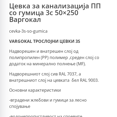
Цевка за канализација ПП
со гумица 3с 50×250
Варгокал
cevka-3s-so-gumica
VARGOKAL
ТРОСЛОЈНИ ЦЕВКИ 3
S
Надворешен и внатрешен слој од
полипропилен (PP) полимер ,среден слој со
додаток на минерално полнење (MF).
Надворешниот слој сив RAL 7037, а
внатрешниот слој на цевката бел RAL 9003.
Основни карактеристики
-вградени жлебови и гумици за лесно
спојување
-водонепропустливост на споевите