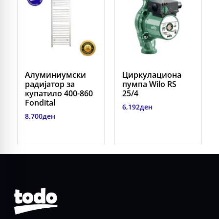
Алуминиумски
Циркулациона
радијатор за
пумпа Wilo RS
купатило 400-860
25/4
Fondital
6,192
ден
8,700
ден