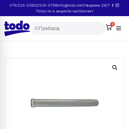
076/224-228
02/530-0798
info@todo.mk
Отворено 24/7
Попусти и акции
За нас
Контакт
0