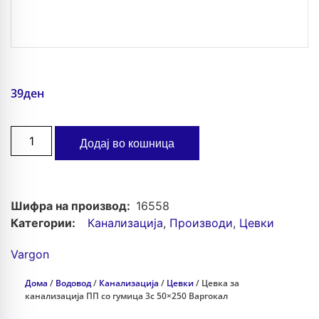
39
ден
Додај во кошница
Шифра на производ:
16558
Категории:
Канализација
,
Производи
,
Цевки
Vargon
Дома
/
Водовод
/
Канализација
/
Цевки
/ Цевка за
канализација ПП со гумица 3с 50×250 Варгокал