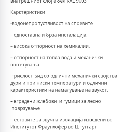
внатрешниот слој е бел RAL 9003
Карктеристики
-водонепропустливост на споевите
– едноставна и брза инсталација,
– висока отпорност на хемикалии,
– отпорност на топла вода и механички
оштетувања
-трислоен ѕид со одлични механички својства
дури и при ниски температури и одлични
карактеристики на намалување на звукот.
– вградени жлебови и гумици за лесно
поврзување
-тестовите за звучна изолација изведени во
Институтот Фраунхофер во Штутгарт