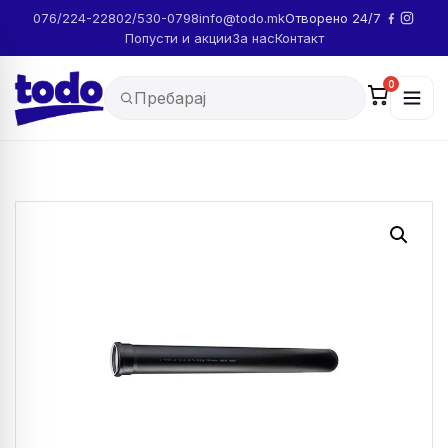
076/224-228
02/530-0798
info@todo.mk
Отворено 24/7
Попусти и акции
За нас
Контакт
0