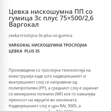
Цевка нискошумна ПП со
гумица 3с плус 75×500/2,6
Варгокал
cevka-troslojna-3s-plus-so-gumica
VARGOKAL
НИСКОШУМНА ТРОСЛОЈНА
ЦЕВКА PLUS 3S
Произведени со трослојна технологија на
коекструзија каде што надворешниот и
внатрешниот слој се направени од
полипропилен (PP), а средниот слој е зајакнат
со минерално полнило (MF) кое го намалува
преносот на звуците во околината.
Надворешниот слој е црн RAL 9005, а