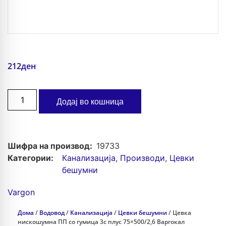
212
ден
Додај во кошница
Шифра на производ:
19733
Категории:
Канализација
,
Производи
,
Цевки
бешумни
Vargon
Дома
/
Водовод
/
Канализација
/
Цевки бешумни
/ Цевка
нискошумна ПП со гумица 3с плус 75×500/2,6 Варгокал