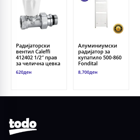
Радијаторски
Алуминиумски
вентил Caleffi
радијатор за
412402 1/2″ прав
купатило 500-860
за челична цевка
Fondital
620
ден
8,700
ден