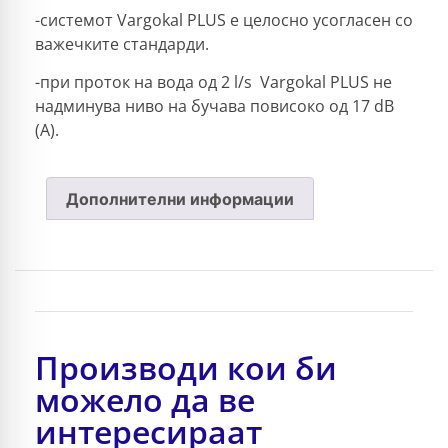
-системот Vargokal PLUS е целосно усогласен со
важечките стандарди.
-при проток на вода од 2 l/s Vargokal PLUS не
надминува ниво на бучава повисоко од 17 dB
(A).
Дополнителни информации
Производи кои би
можело да ве
интересираат