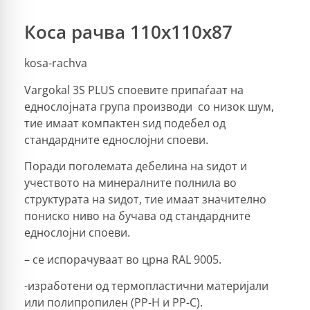
Коса рачва 110x110x87
kosa-rachva
Vargokal 3S PLUS споевите припаѓаат на
еднослојната група производи со низок шум,
тие имаат компактен ѕид подебел од
стандардните еднослојни споеви.
Поради поголемата дебелина на ѕидот и
учеството на минералните полнила во
структурата на ѕидот, тие имаат значително
пониско ниво на бучава од стандардните
еднослојни споеви.
– се испорачуваат во црна RAL 9005.
-изработени од термопластични материјали
или полипропилен (PP-H и PP-C).