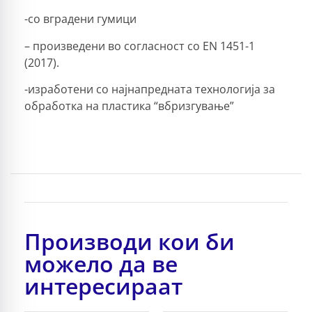
-со вградени гумици
– произведени во согласност со EN 1451-1
(2017).
-изработени со најнапредната технологија за
обработка на пластика “вбризгување”
Производи кои би
можело да ве
интересираат