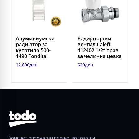
Алуминиумски
Радијаторски
радијатор за
вентил Caleffi
купатило 500-
412402 1/2″ прав
1490 Fondital
за челична цевка
12,800
ден
620
ден
Комплет опрема за греење, водовод и