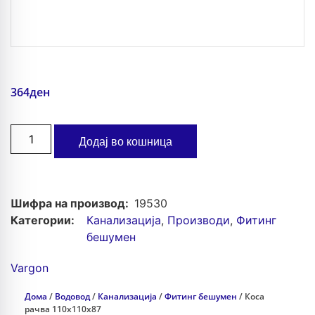
364
ден
Додај во кошница
Шифра на производ:
19530
Категории:
Канализација
,
Производи
,
Фитинг
бешумен
Vargon
Дома
/
Водовод
/
Канализација
/
Фитинг бешумен
/ Коса
рачва 110x110x87