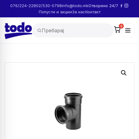
076/224-228
02/530-0798
info@todo.mk
Отворено 24/7
Попусти и акции
За нас
Контакт
0