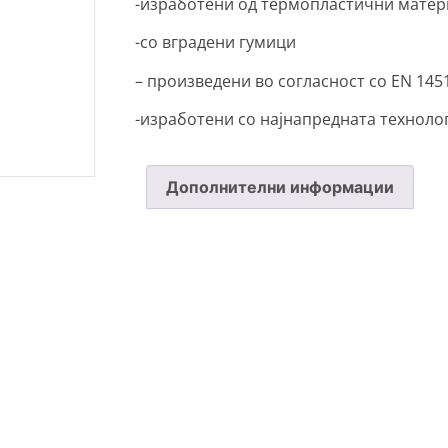
-изработени од термопластични матери
-со вградени гумици
– произведени во согласност со EN 1451
-изработени со најнапредната технолог
Дополнителни информации