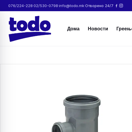
076/224-228
·
02/530-0798
·
info@todo.mk
·
Отворено 24/7
Дома
Новости
Греењ