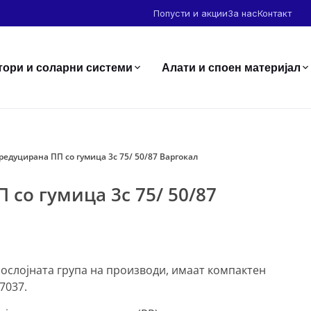
Попусти и акции
За нас
Контакт
тори и соларни системи
Алати и споен материјал
 редуцирана ПП со гумица 3с 75/ 50/87 Варгокал
 со гумица 3с 75/ 50/87
нослојната група на производи, имаат компактен
7037.