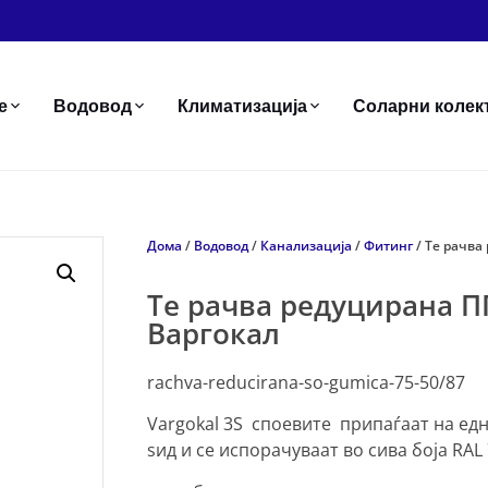
е
Водовод
Климатизација
Соларни колек
Дома
/
Водовод
/
Канализација
/
Фитинг
/ Те рачва
Те рачва редуцирана ПП
Варгокал
rachva-reducirana-so-gumica-75-50/87
Vargokal 3S споевите припаѓаат на ед
ѕид и се испорачуваат во сива боја RAL 