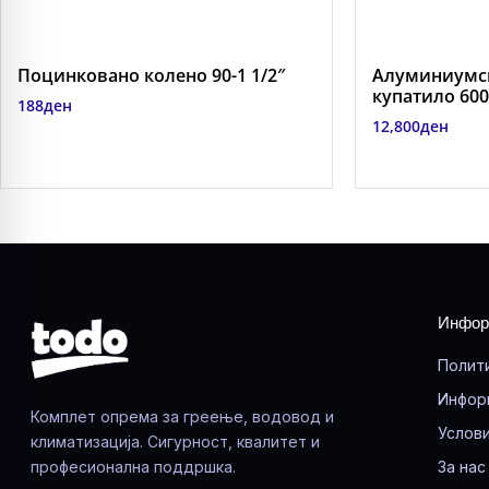
Поцинковано колено 90-1 1/2″
Алуминиумск
купатило 600-
188
ден
12,800
ден
Инфор
Полит
Инфор
Комплет опрема за греење, водовод и
Услови
климатизација. Сигурност, квалитет и
професионална поддршка.
За нас