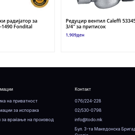
и радијатор за
Редуцир вентил Caleffi 5334
1490 Fondital
3/4″ за притисок
1,909
ден
мации
Контакт
ика на приватност
076/224-228
мации за испорака
02/530-0798
 за враќање на производ
info@todo.mk
Бул. 3-та Македонска Брига