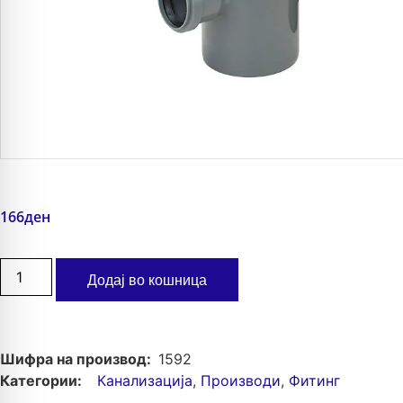
166
ден
Додај во кошница
Шифра на производ:
1592
Категории:
Канализација
,
Производи
,
Фитинг