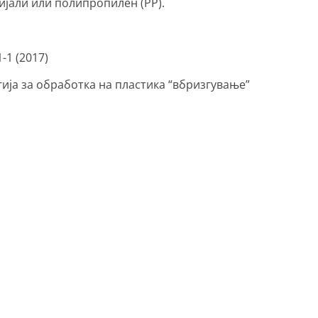
јали или полипропилен (PP).
-1 (2017)
ија за обработка на пластика “вбризгување”