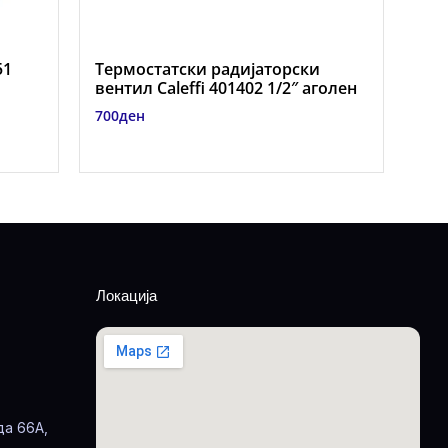
51
Термостатски радијаторски
вентил Caleffi 401402 1/2″ аголен
700
ден
Локација
да 66А,