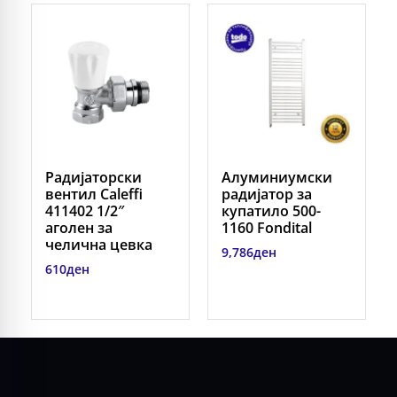
Радијаторски
Алуминиумски
вентил Caleffi
радијатор за
411402 1/2″
купатило 500-
аголен за
1160 Fondital
челична цевка
9,786
ден
610
ден