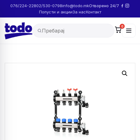
076/224-228
02/530-0798
info@todo.mk
Отворено 24/7
Попусти и акции
За нас
Контакт
0