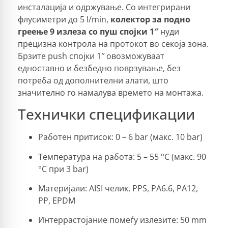
инсталација и одржување. Со интегрирани
флусиметри до 5 l/min,
колектор за подно
греење 9 излеза со пуш спојки 1″
нуди
прецизна контрола на протокот во секоја зона.
Брзите push спојки 1″ овозможуваат
едноставно и безбедно поврзување, без
потреба од дополнителни алати, што
значително го намалува времето на монтажа.
Технички спецификации
Работен притисок: 0 – 6 bar (макс. 10 bar)
Температура на работа: 5 – 55 °C (макс. 90
°C при 3 bar)
Материјали: AISI челик, PPS, PA6.6, PA12,
PP, EPDM
Интеррастојание помеѓу излезите: 50 mm