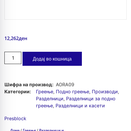
12,262
ден
Додај во кошница
Шифра на производ:
AORA09
Категории:
Греење
,
Подно греење
,
Производи
,
Разделници
,
Разделници за подно
греење
,
Разделници и касети
Presblock
Дома
/
Греење
/
Разделници и