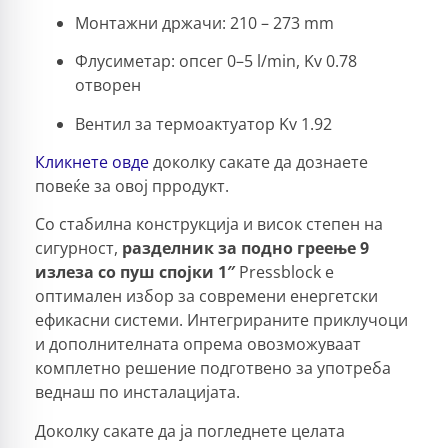
Монтажни држачи: 210 – 273 mm
Флусиметар: опсег 0–5 l/min, Kv 0.78
отворен
Вентил за термоактуатор Kv 1.92
Кликнете овде
доколку сакате да дознаете
повеќе за овој прродукт.
Со стабилна конструкција и висок степен на
сигурност,
разделник за подно греење 9
излеза со пуш спојки 1″
Pressblock е
оптимален избор за современи енергетски
ефикасни системи. Интегрираните приклучоци
и дополнителната опрема овозможуваат
комплетно решение подготвено за употреба
веднаш по инсталацијата.
Доколку сакате да ја погледнете целата