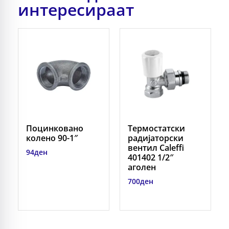
интересираат
Поцинковано
Термостатски
колено 90-1″
радијаторски
вентил Caleffi
94
ден
401402 1/2″
аголен
700
ден