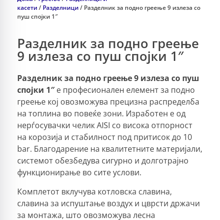
касети
/
Разделници
/ Разделник за подно греење 9 излеза со
пуш спојки 1″
Разделник за подно греење
9 излеза со пуш спојки 1″
Разделник за подно греење 9 излеза со пуш
спојки 1″
е професионален елемент за подно
греење кој овозможува прецизна распределба
на топлина во повеќе зони. Изработен е од
нерѓосувачки челик AISI со висока отпорност
на корозија и стабилност под притисок до 10
bar. Благодарение на квалитетните материјали,
системот обезбедува сигурно и долготрајно
функционирање во сите услови.
Комплетот вклучува котловска славина,
славина за испуштање воздух и цврсти држачи
за монтажа, што овозможува лесна