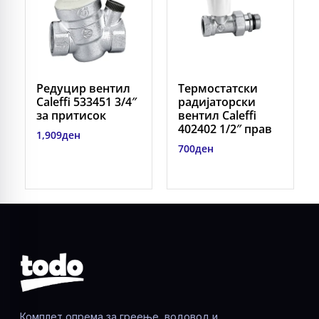
Редуцир вентил
Термостатски
Caleffi 533451 3/4″
радијаторски
за притисок
вентил Caleffi
402402 1/2″ прав
1,909
ден
700
ден
Комплет опрема за греење, водовод и