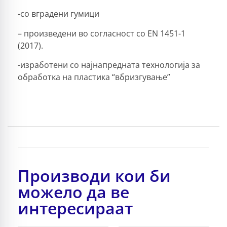
-со вградени гумици
– произведени во согласност со EN 1451-1
(2017).
-изработени со најнапредната технологија за
обработка на пластика “вбризгување”
Производи кои би
можело да ве
интересираат