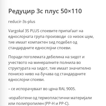
Редуцир 3с плус 50×110
reducir-3s-plus
Vargokal 3S PLUS споевите припаѓаат на
еднослојната група производи со низок шум,
тие имаат компактен ѕид подебел од
стандардните еднослојни споеви.
Поради поголемата дебелина на ѕидот и
учеството на минералните полнила во
структурата на ѕидот, тие имаат значително
пониско ниво на бучава од стандардните
еднослојни споеви.
– се испорачуваат во црна RAL 9005.
-изработени од термопластични материјали
или полипропилен (PP-H и PP-C).