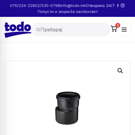
076/224-228
02/530-0798
info@todo.mk
Отворено 24/7
Попусти и акции
За нас
Контакт
0