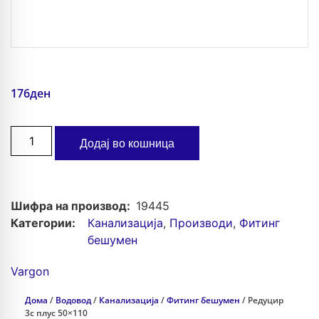
176
ден
Додај во кошница
Шифра на производ:
19445
Категории:
Канализација
,
Производи
,
Фитинг
бешумен
Vargon
Дома
/
Водовод
/
Канализација
/
Фитинг бешумен
/ Редуцир
3с плус 50×110