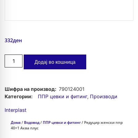
332
ден
Додај во кошница
Шифра на производ:
790124001
Категории:
ППР цевки и фитинг
,
Производи
Interplast
Дома
/
Водовод
/
ППР цевки и фитинг
/ Редуцир женски ппр
40×1 Аква плус