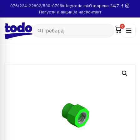
076/224-228
02/530-0798
info@todo.mk
Отворено 24/7
Попусти и акции
За нас
Контакт
0