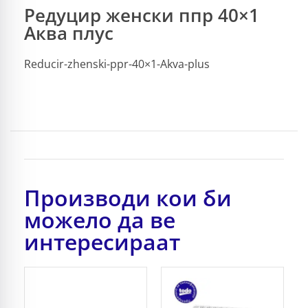
Редуцир женски ппр 40×1
Аква плус
Reducir-zhenski-ppr-40×1-Akva-plus
Производи кои би
можело да ве
интересираат