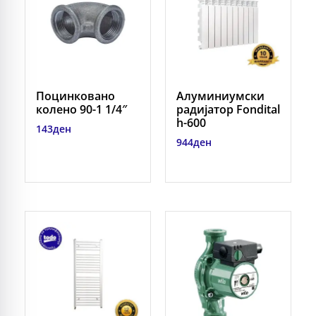
Поцинковано
Алуминиумски
колено 90-1 1/4″
радиjатор Fondital
h-600
143
ден
944
ден