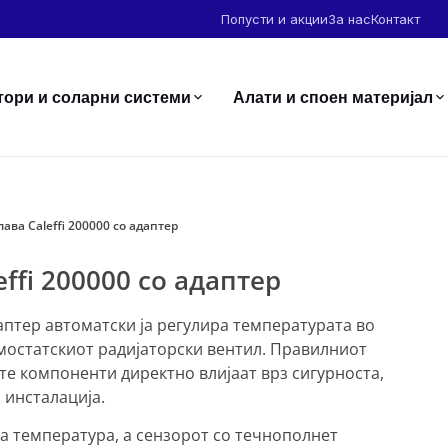
Попусти и акции
За нас
Контакт
тори и соларни системи
Алати и споен материјал
лава Caleffi 200000 со адаптер
ffi 200000 со адаптер
даптер автоматски ја регулира температурата во
мостатскиот радијаторски вентил. Правилниот
те компоненти директно влијаат врз сигурноста,
 инсталација.
та температура, а сензорот со течнополнет