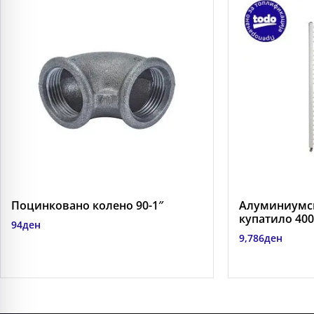
Поцинковано колено 90-1″
Алуминиумск
купатило 400-
94
ден
9,786
ден