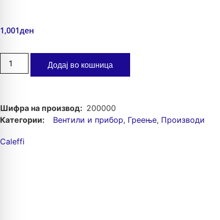
1,001
ден
Додај во кошница
Шифра на производ:
200000
Категории:
Вентили и прибор
,
Греење
,
Производи
Caleffi