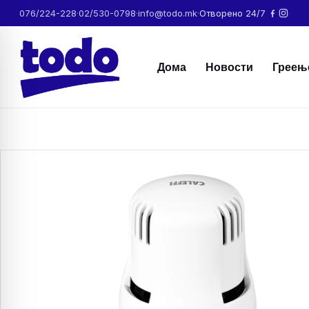
076/224-228
·
02/530-0798
·
info@todo.mk
·
Отворено 24/7
Дома
Новости
Греењ