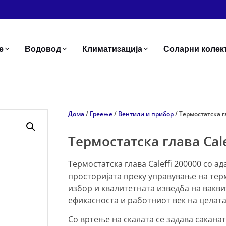
е
Водовод
Климатизација
Соларни колек
Дома
/
Греење
/
Вентили и прибор
/ Термостатска г
Термостатска глава Cale
Термостатска глава Caleffi 200000 со а
просторијата преку управување на тер
избор и квалитетната изведба на вакви
ефикасноста и работниот век на целата
Со вртење на скалата се задава сакана