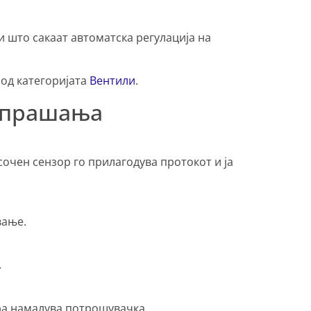
 што сакаат автоматска регулација на
 од категоријата
Вентили
.
и прашања
осочен сензор го прилагодува протокот и ја
вање.
.
ра намалува потрошувачка.