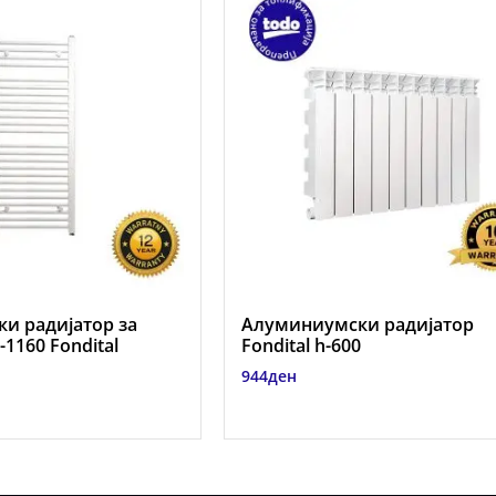
и радијатор за
Алуминиумски радиjатор
1160 Fondital
Fondital h-600
944
ден