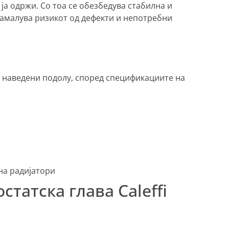
ја одржи. Со тоа се обезбедува стабилна и
намалува ризикот од дефекти и непотребни
 наведени подолу, според спецификациите на
на радијатори
татска глава Caleffi