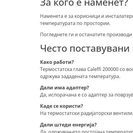
За кого е наменет?
Наменета е за корисници и инсталатери
температурата по простории.
Погледнете ги и останатите производи
Често поставуван
Како работи?
Термостатска глава Caleffi 200000 со в
одржува зададената температура.
Дали има адаптер?
Да, испорачана е со адаптер за поврзу
Каде се користи?
На термостатски радијаторски вентили
Дали штеди енергија?
Да, одржувањето постојана температу