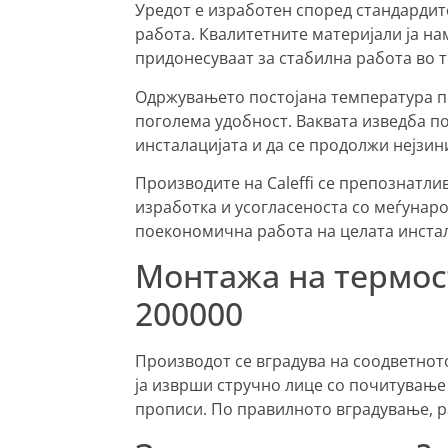
Уредот е изработен според стандардите 
работа. Квалитетните материјали ја н
придонесуваат за стабилна работа во т
Одржувањето постојана температура п
поголема удобност. Ваквата изведба п
инсталацијата и да се продолжи нејзин
Производите на Caleffi се препознатли
изработка и усогласеноста со меѓунар
поекономична работа на целата инстал
Монтажа на термост
200000
Производот се вградува на соодветното
ја изврши стручно лице со почитување
прописи. По правилното вградување, р