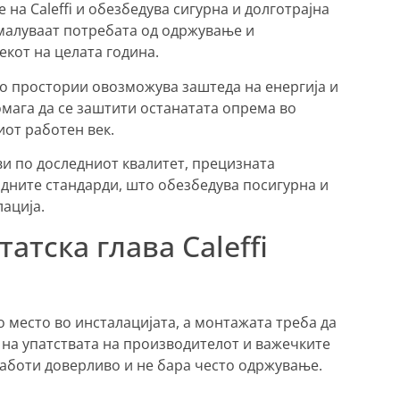
на Caleffi и обезбедува сигурна и долготрајна
амалуваат потребата од одржување и
екот на целата година.
о простории овозможува заштеда на енергија и
омага да се заштити останатата опрема во
иот работен век.
ви по доследниот квалитет, прецизната
одните стандарди, што обезбедува посигурна и
ација.
атска глава Caleffi
 место во инсталацијата, а монтажата треба да
 на упатствата на производителот и важечките
аботи доверливо и не бара често одржување.