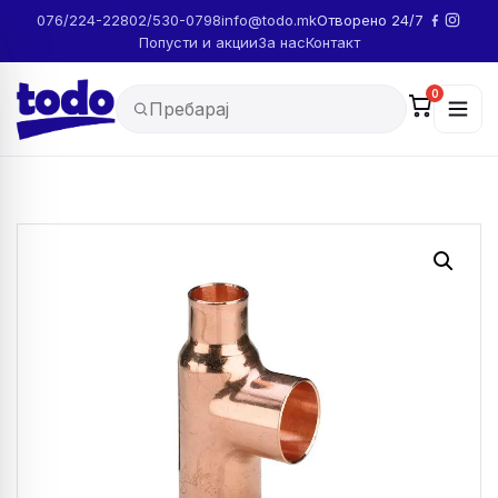
076/224-228
02/530-0798
info@todo.mk
Отворено 24/7
Попусти и акции
За нас
Контакт
0