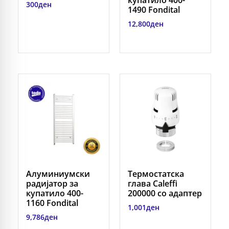
купатило 400-
300
ден
1490 Fondital
12,800
ден
Алуминиумски
Термостатска
радијатор за
глава Caleffi
купатило 400-
200000 со адаптер
1160 Fondital
1,001
ден
9,786
ден