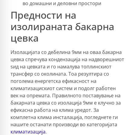
во домашни и деловни простори
Предности на
изолираната бакарна
цевка
Изолацијата со дебелина 9мм на оваа бакарна
цевка спречува кондензација на надворешниот
ѕид на цевката и го намалува топлинскиот
трансфер со околината. Тоа резултира со
поголема енергетска ефикасност на
климатизацискиот систем и подолг работен
век на опремата. Правилното поставување на
бакарната цевка со изолација 9мм е клучно за
ефикасна работа на клима уредот. За
комплетна клима инсталација, погледнете ги
нашите останати производи во категоријата
климатизација
.