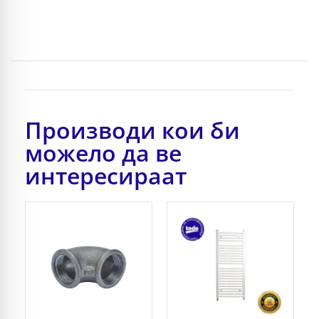
Производи кои би
можело да ве
интересираат