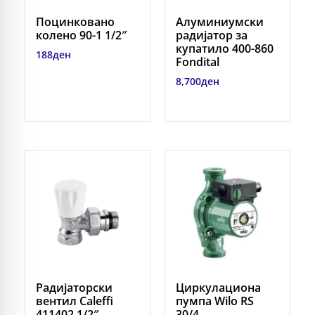
Поцинковано
Алуминиумски
колено 90-1 1/2″
радијатор за
купатило 400-860
188
ден
Fondital
8,700
ден
Радијаторски
Циркулациона
вентил Caleffi
пумпа Wilo RS
411402 1/2″
30/4