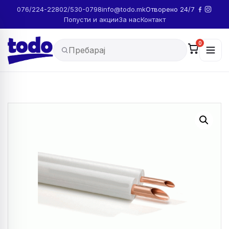
076/224-228
02/530-0798
info@todo.mk
Отворено 24/7
Попусти и акции
За нас
Контакт
0