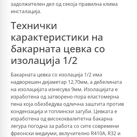
задолжителен дел од секоја правилна клима
инсталација.
Технички
карактеристики на
бакарната цевка со
изолација 1/2
Бакарната цевка со изолација 1/2 има
надворешен дијаметар 12,70мм, а дебелината
на изолацијата изнесува 9мм. Изолацијата е
изработена од затворено-пора еластомерна
пена која обезбедува одлична заштита против
кондензација и топлински загуби. Цевката е
изработена од висококвалитетна бакарна
легура погодна за работа со сите современи
фреонски медиуми, вклучително R410A, R32 и