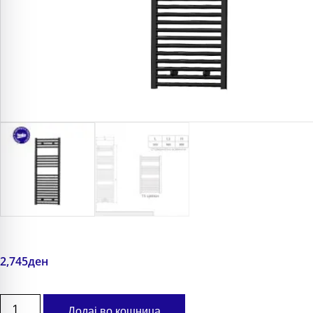
2,745
ден
Додај во кошница