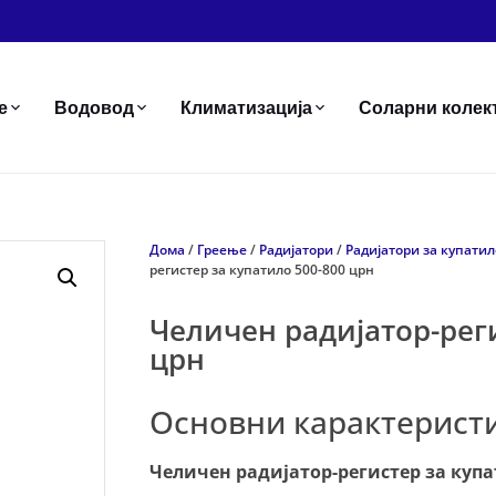
е
Водовод
Климатизација
Соларни колек
Дома
/
Греење
/
Радијатори
/
Радијатори за купатил
регистер за купатило 500-800 црн
Челичен радијатор-реги
црн
Основни карактеристи
Челичен радијатор-регистер за купа