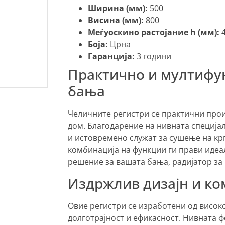
Ширина (мм):
500
Висина (мм):
800
Меѓуоскино растојание h (мм):
4
Боја:
Црна
Гаранција:
3 години
Практично и мултифу
бања
Челичните регистри се практични прои
дом. Благодарение на нивната специјал
и истовремено служат за сушење на крп
комбинација на функции ги прави идеал
решение за вашата бања, радијатор за 
Издржлив дизајн и к
Овие регистри се изработени од висок
долготрајност и ефикасност. Нивната 