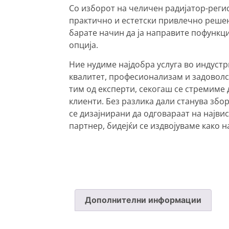
Со изборот на челичен радијатор-регис
практично и естетски привлечно реше
барате начин да ја направите пофункци
опција.
Ние нудиме најдобра услуга во индустр
квалитет, професионализам и задоволс
тим од експерти, секогаш се стремиме
клиенти. Без разлика дали станува зб
се дизајнирани да одговараат на најви
партнер, бидејќи се издвојуваме како н
Че
личен регистер за купатило 500-800
Дополнителни информации