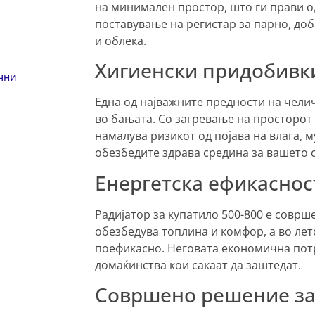
на минимален простор, што ги прави о
поставување на регистар за парно, доб
и облека.
Хигиенски придобивк
чни
Една од најважните предности на чели
во бањата. Со загревање на просторот 
намалува ризикот од појава на влага, м
обезбедите здрава средина за вашето с
Енергетска ефикаснос
Радијатор за купатило 500-800 е соврш
обезбедува топлина и комфор, а во ле
поефикасно. Неговата економична потр
домаќинства кои сакаат да заштедат.
Совршено решение за