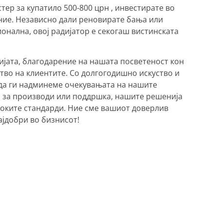
тер за купатило 500-800 црн , инвестирате во
ние. Независно дали реновирате бања или
онална, овој радијатор е секогаш вистинската
ијата, благодарение на нашата посветеност кон
тво на клиентите. Со долгогодишно искуство и
 да ги надминеме очекувањата на нашите
ор за производи или поддршка, нашите решенија
соките стандарди. Ние сме вашиот доверлив
ајдобри во бизнисот!