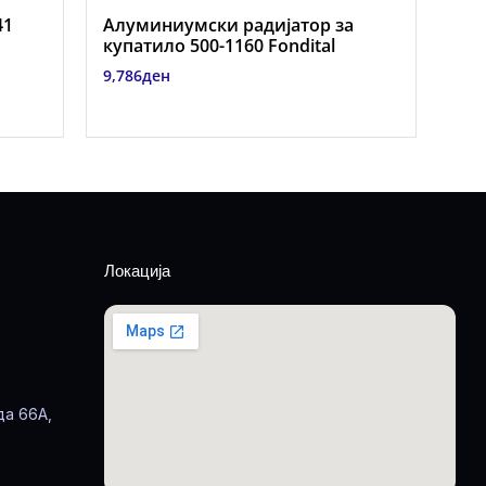
41
Алуминиумски радијатор за
купатило 500-1160 Fondital
9,786
ден
Локација
да 66А,