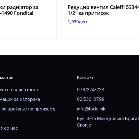
и радијатор за
Редуцир вентил Caleffi 5334
1490 Fondital
1/2″ за притисок
1,930
ден
мации
Контакт
ика на приватност
076/224-228
мации за испорака
02/530-0798
 за враќање на производ
info@todo.mk
Бул. 3-та Македонска Брига
Скопје
т со нас