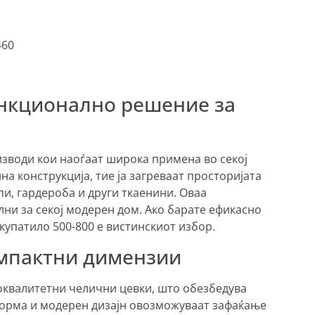
60
нкционално решение за
зводи кои наоѓаат широка примена во секој
на конструкција, тие ја загреваат просторијата
и, гардероба и други ткаенини. Оваа
ни за секој модерен дом. Ако барате ефикасно
купатило 500-800 е вистинскиот избор.
омпактни димензии
оквалитетни челични цевки, што обезбедува
форма и модерен дизајн овозможуваат зафаќање