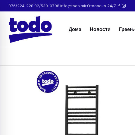
076/224-228
·
02/530-0798
·
info@todo.mk
·
Отворено 24/7
Дома
Новости
Греењ