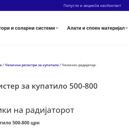
Попусти и акции
За нас
Контакт
тори и соларни системи
Алати и споен материјал
о
/
Челични регистри за купатило
/ Челичен радијатор-
стер за купатило 500-800
ки на радијаторот
тило 500-800 црн