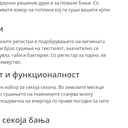
длично решение дури и за помали бањи. Со
ивате извор на топлина кој ги суши вашите крпи
и
чните регистри е подобрувањето на хигиената
и брзо сушење на текстилот, значително се
увла, габи и бактерии. Со регистар за парно, ќе
емејство.
т и функционалност
ен избор за секоја сезона. Во зимските месеци
то сушењето на ткаенините станува многу
ошувачка на енергија го прави погоден за сите
 секоја бања