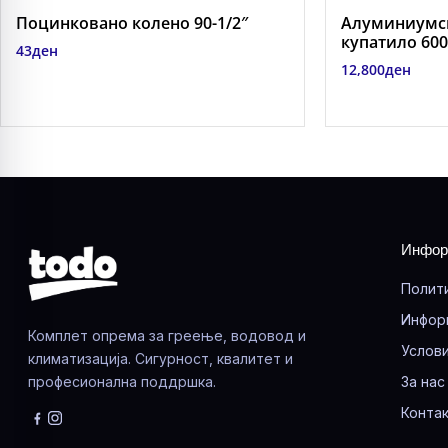
Поцинковано колено 90-1/2″
Алуминиумск
купатило 600-
43
ден
12,800
ден
Инфор
Полит
Инфор
Комплет опрема за греење, водовод и
Услови
климатизација. Сигурност, квалитет и
професионална поддршка.
За нас
Контак