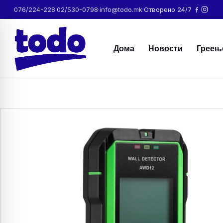
076/224-228
·
02/530-0798
·
info@todo.mk
·
Отворено 24/7
Дома
Новости
Греењ