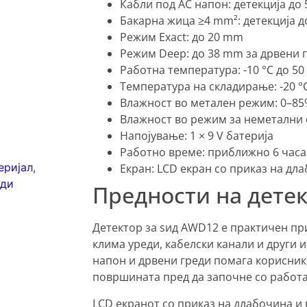
Кабли под AC напон: детекција до
Бакарна жица ≥4 mm²: детекција 
Режим Exact: до 20 mm
Режим Deep: до 38 mm за дрвени 
Работна температура: -10 °C до 50
Температура на складирање: -20 °C
Влажност во метален режим: 0–85
Влажност во режим за неметални 
Напојување: 1 × 9 V батерија
Работно време: приближно 6 часа
еријал
,
Екран: LCD екран со приказ на дл
оди
Предности на дете
Детектор за ѕид AWD12 е практичен пр
клима уреди, кабелски канали и други 
напон и дрвени греди помага корисник
површината пред да започне со работа
LCD екранот со приказ на длабочина и