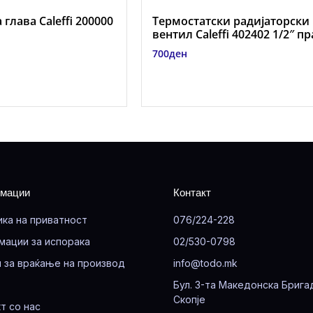
глава Caleffi 200000
Термостатски радијаторски
вентил Caleffi 402402 1/2″ п
700
ден
мации
Контакт
ика на приватност
076/224-228
мации за испорака
02/530-0798
 за враќање на производ
info@todo.mk
Бул. 3-та Македонска Брига
Скопје
т со нас