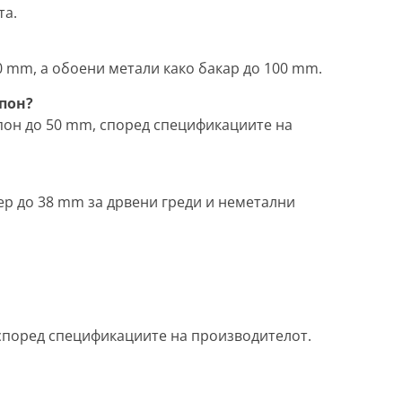
та.
 mm, а обоени метали како бакар до 100 mm.
пон?
апон до 50 mm, според спецификациите на
p до 38 mm за дрвени греди и неметални
според спецификациите на производителот.