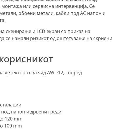
, монтажа или сервисна интервенција. Се
метали, обоени метали, кабли под AC напон и
та.
на скенирање и LCD екран со приказ на
 да се намали ризикот од оштетување на скриени
 корисникот
на детекторот за ѕид AWD12, според
инсталации
и под напон и дрвени греди
до 120 mm
до 100 mm