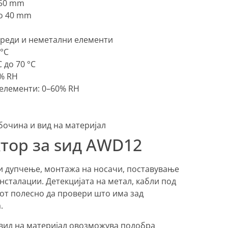
 50 mm
до 40 mm
греди и неметални елементи
 °C
 до 70 °C
% RH
елементи: 0–60% RH
абочина и вид на материјал
ктор за ѕид AWD12
и дупчење, монтажа на носачи, поставување
инсталации. Детекцијата на метал, кабли под
от полесно да провери што има зад
.
 вид на материјал овозможува подобра