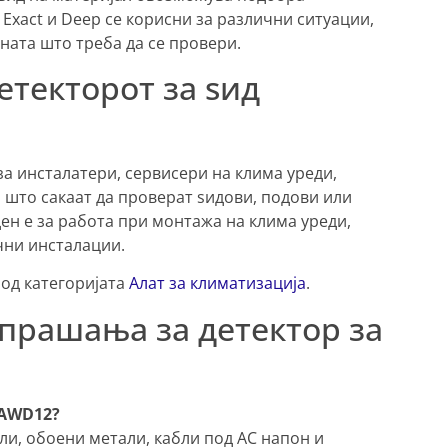
Exact и Deep се корисни за различни ситуации,
ната што треба да се провери.
етекторот за ѕид
за инсталатери, сервисери на клима уреди,
 што сакаат да проверат ѕидови, подови или
ен е за работа при монтажа на клима уреди,
чни инсталации.
 од категоријата
Алат за климатизација
.
 прашања за детектор за
 AWD12?
и, обоени метали, кабли под AC напон и