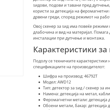
ѕидови, подови и тавани пред дупчење
користи за детекција на феромагнетни 
дрвени греди, според режимот на рабо
Овој скенер за ѕид има повеќе режими 
длабочина и вид на материјал. Помага
инсталации при дупчење и монтажа.
Карактеристики за
Подолу се техничките карактеристики 
спецификациите на производителот:
Шифра на производ: 46792T
Модел: AWD12
Тип: детектор за ѕид / скенер за 
Намена: детекција на метал, кабл
Феромагнетни метали: детекција 
Обоени метали, бакар: детекција 