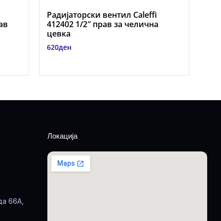
Радијаторски вентил Caleffi
рав
412402 1/2″ прав за челична
цевка
620
ден
Локација
да 66А,