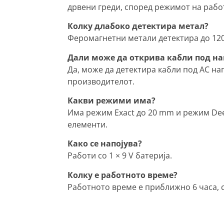
дрвени греди, според режимот на рабо
Колку длабоко детектира метал?
Феромагнетни метали детектира до 120
Дали може да открива кабли под на
Да, може да детектира кабли под AC н
производителот.
Какви режими има?
Има режим Exact до 20 mm и режим Dee
елементи.
Како се напојува?
Работи со 1 × 9 V батерија.
Колку е работното време?
Работното време е приближно 6 часа, 