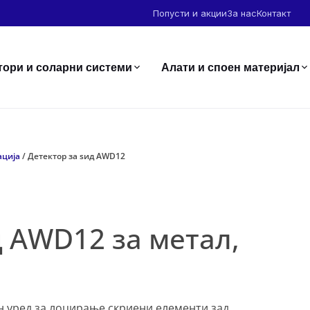
Попусти и акции
За нас
Контакт
тори и соларни системи
Алати и споен материјал
ација
/ Детектор за ѕид AWD12
д AWD12 за метал,
ен уред за лоцирање скриени елементи зад