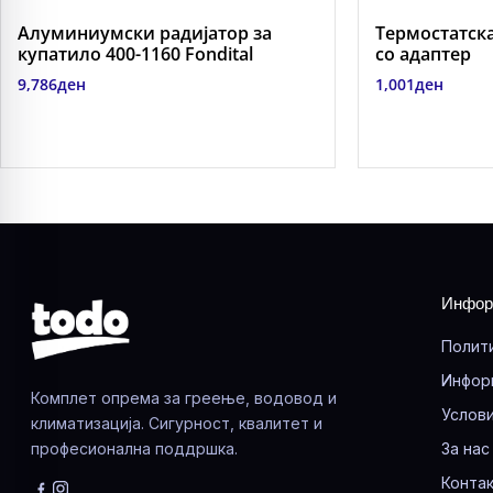
Алуминиумски радијатор за
Термостатска 
купатило 400-1160 Fondital
со адаптер
9,786
ден
1,001
ден
Инфор
Полит
Инфор
Комплет опрема за греење, водовод и
Услови
климатизација. Сигурност, квалитет и
професионална поддршка.
За нас
Контак