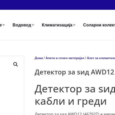
е
Водовод
Климатизација
Соларни колек
Дома
/
Алати и споен материјал
/
Алат за климатиз
Детектор за ѕид AWD12
Детектор за ѕи
кабли и греди
Детектор за ѕид AWD12 (46792T) е мер