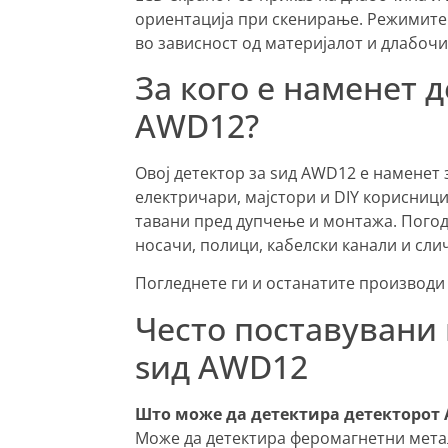
ориентација при скенирање. Режимите 
во зависност од материјалот и длабочи
За кого е наменет д
AWD12?
Овој детектор за ѕид AWD12 е наменет 
електричари, мајстори и DIY корисници
тавани пред дупчење и монтажа. Погод
носачи, полици, кабелски канали и сли
Погледнете ги и останатите производи
Често поставувани
ѕид AWD12
Што може да детектира детекторот
Може да детектира феромагнетни метал