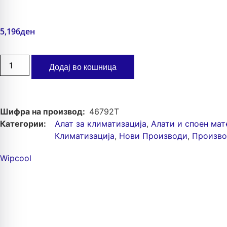
5,196
ден
Додај во кошница
Шифра на производ:
46792T
Категории:
Алат за климатизација
,
Алати и споен мат
Климатизација
,
Нови Производи
,
Произв
Wipcool