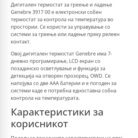
Дигитален термостат за греење и ладење
Genebre 3917 00 е електронски собен
термостат за контрола на температура во
простории. Се користи за управување со
системи за греење или ладење преку релеен
контакт.
Овој дигитален термостат Genebre има 7-
дневно програмирање, LCD екран со
позадинско осветлување и функција за
детекција на отворен прозорец, OWD. Се
напојува со две AAA батерии и е погоден за
системи каде е потребна едноставна собна
контрола на температурата.
Карактеристики за
корисникот