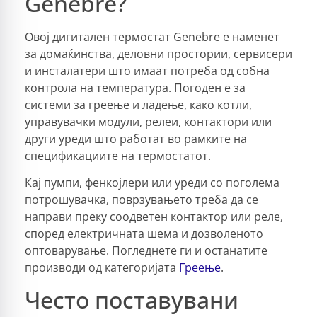
Genebre?
Овој дигитален термостат Genebre е наменет
за домаќинства, деловни простории, сервисери
и инсталатери што имаат потреба од собна
контрола на температура. Погоден е за
системи за греење и ладење, како котли,
управувачки модули, релеи, контактори или
други уреди што работат во рамките на
спецификациите на термостатот.
Кај пумпи, фенкојлери или уреди со поголема
потрошувачка, поврзувањето треба да се
направи преку соодветен контактор или реле,
според електричната шема и дозволеното
оптоварување. Погледнете ги и останатите
производи од категоријата
Греење
.
Често поставувани