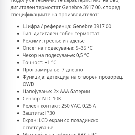
Подолу се техничките карактеристики на овој
дигитален термостат Genebre 3917 00, според
спецификациите на производителот:
Шифра / референца: Genebre 3917 00
Тип: дигитален собен термостат
Режими: греење и ладење
Опсег на подесување: 5–35 °C
Чекор на подесување: 0,5 °C
Точност: ±1 °C
Програмирање: 7-дневно
Функција: детекција на отворен прозорец,
OWD
Напојување: 2× AAA батерии
Сензор: NTC 10K
Релеен контакт: 250 VAC, 0,25 A
Заштита: IP30
Екран: LCD екран со позадинско
осветлување
Материјал на куќиште: ABS + PC