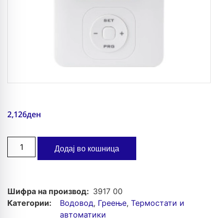
2,126
ден
Додај во кошница
Шифра на производ:
3917 00
Категории:
Водовод
,
Греење
,
Термостати и
автоматики