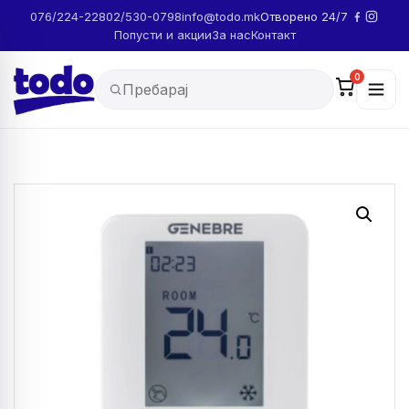
076/224-228
02/530-0798
info@todo.mk
Отворено 24/7
Попусти и акции
За нас
Контакт
0