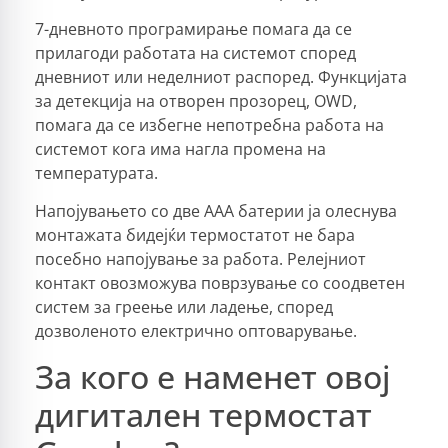
7-дневното програмирање помага да се
прилагоди работата на системот според
дневниот или неделниот распоред. Функцијата
за детекција на отворен прозорец, OWD,
помага да се избегне непотребна работа на
системот кога има нагла промена на
температурата.
Напојувањето со две AAA батерии ја олеснува
монтажата бидејќи термостатот не бара
посебно напојување за работа. Релејниот
контакт овозможува поврзување со соодветен
систем за греење или ладење, според
дозволеното електрично оптоварување.
За кого е наменет овој
дигитален термостат