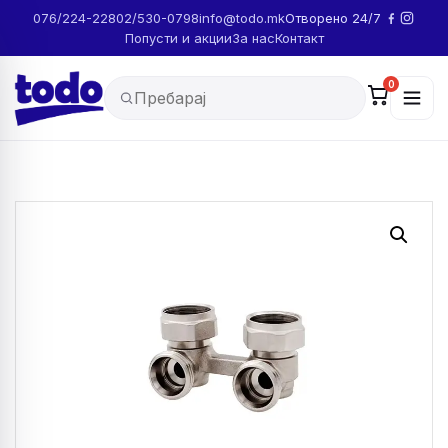
076/224-228
02/530-0798
info@todo.mk
Отворено 24/7
Попусти и акции
За нас
Контакт
0