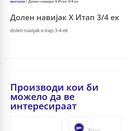
вентили
/ Долен навијак X Итап 3/4 ек
Долен навијак X Итап 3/4 ек
dolen-navijak-x-itap-3-4-ek
Производи кои би
можело да ве
интересираат