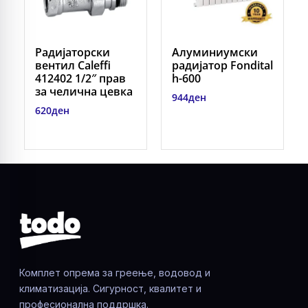
Радијаторски
Алуминиумски
вентил Caleffi
радиjатор Fondital
412402 1/2″ прав
h-600
за челична цевка
944
ден
620
ден
Комплет опрема за греење, водовод и
климатизација. Сигурност, квалитет и
професионална поддршка.