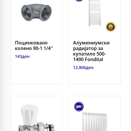
Поцинковано
Алуминиумски
колено 90-1 1/4″
радијатор за
купатило 500-
143
ден
1490 Fondital
12,800
ден