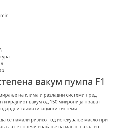
/min
A
тура
ил
ар
степена вакум пумпа F1
мирање на клима и разладни системи пред
n и крајниот вакум од 150 микрони ја прават
тандардни климатизациски системи.
 да се намали ризикот од истекување масло при
ага да се спречи враќање на масло назад во