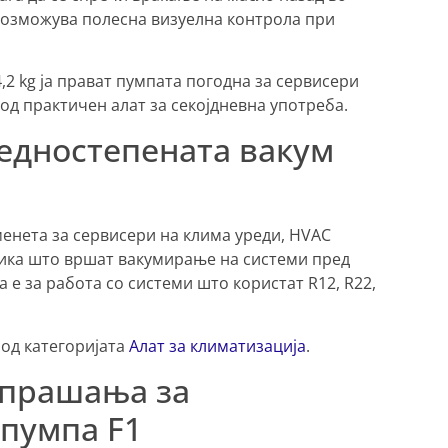
возможува полесна визуелна контрола при
2 kg ја прават пумпата погодна за сервисери
од практичен алат за секојдневна употреба.
 едностепената вакум
менета за сервисери на клима уреди, HVAC
ника што вршат вакумирање на системи пред
 е за работа со системи што користат R12, R22,
 од категоријата
Алат за климатизација
.
 прашања за
 пумпа F1