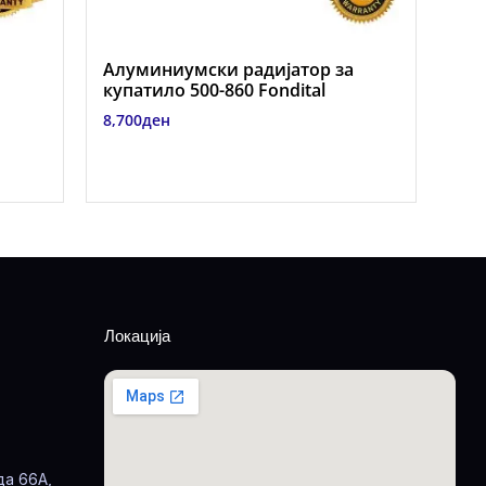
Алуминиумски радијатор за
купатило 500-860 Fondital
8,700
ден
Локација
да 66А,