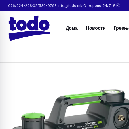
076/224-228
·
02/530-0798
·
info@todo.mk
·
Отворено 24/7
Дома
Новости
Греењ