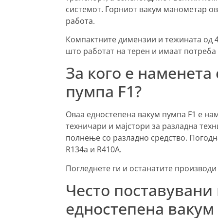
системот. Горниот вакум манометар о
работа.
Компактните димензии и тежината од 4,
што работат на терен и имаат потреба 
За кого е наменета
пумпа F1?
Оваа едностепена вакум пумпа F1 е на
техничари и мајстори за разладна тех
полнење со разладно средство. Погодна
R134a и R410A.
Погледнете ги и останатите производи
Често поставувани
едностепена вакум