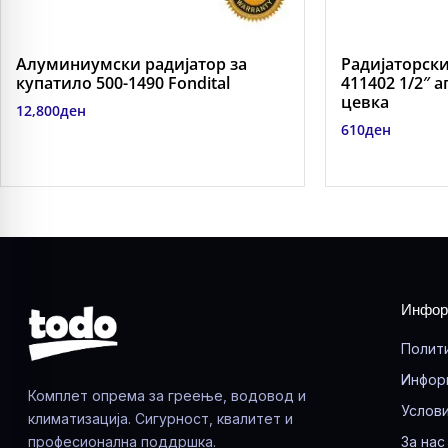
Алуминиумски радијатор за
Радијаторски
купатило 500-1490 Fondital
411402 1/2″ 
цевка
12,800
ден
610
ден
Инфор
Полит
Инфор
Комплет опрема за греење, водовод и
Услови
климатизација. Сигурност, квалитет и
професионална поддршка.
За нас