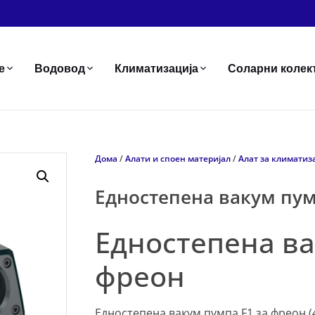
е
Водовод
Климатизација
Соларни колек
Дома
/
Алати и споен материјал
/
Алат за климатиз
Едностепена вакум пум
Едностепена ва
фреон
Едностепена вакум пумпа F1 за фреон (