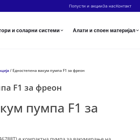
Попусти и акции
За нас
Контакт
тори и соларни системи
Алати и споен материјал
ација
/ Едностепена вакум пумпа F1 за фреон
па F1 за фреон
кум пумпа F1 за
46788T) е компактна пумпа за вакумирање на