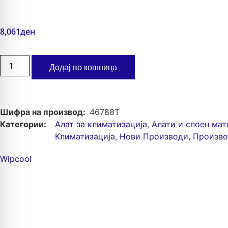
8,061
ден
Додај во кошница
Шифра на производ:
46788T
Категории:
Алат за климатизација
,
Алати и споен мат
Климатизација
,
Нови Производи
,
Произв
Wipcool