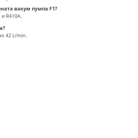
ената вакум пумпа F1?
 и R410A.
а?
о 42 L/min.