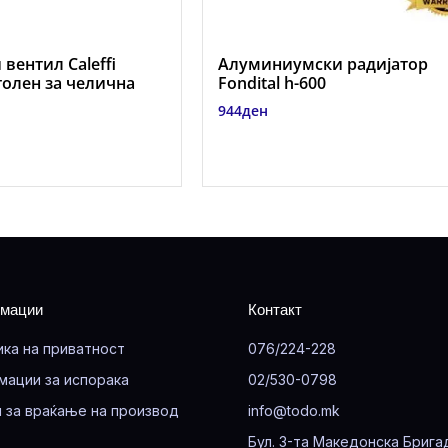
 вентил Caleffi
Алуминиумски радиjатор
аголен за челична
Fondital h-600
944
ден
мации
Контакт
ика на приватност
076/224-228
мации за испорака
02/530-0798
 за враќање на производ
info@todo.mk
Бул. 3-та Македонска Брига