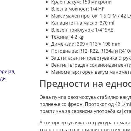
Краен вакум: 150 микрони
Влезна моќност: 1/4 HP
Максимален проток: 1,5 CFM / 42 L
Капацитет на масло: 370 ml
Влезен приклучок: 1/4″ SAE
Тежина: 4,2 kg
Димензии: 309 × 113 × 198 mm
Погодна за: R12, R22, R134a и R410
Заштита: анти-превртувачка струк
Вентил: вграден соленоиден вент
еријал
,
Манометар: горен вакум маномет
оди
Предности на едно
Оваа пумпа овозможува стабилно ваку
полнење со фреон. Протокот од 42 L/mi
практична за сервисна употреба кај с
Анти-превртувачката структура помага
транспорт, а соленоидниот вентил пом