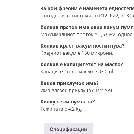
За кои фреони е наменета едностеп
Погодна е за системи со R12, R22, R134a
Колкав проток има оваа вакум пумп
Максималниот проток е 1,5 CFM, односн
Колкав краен вакум постигнува?
Крајниот вакум е 150 микрони.
Колкав е капацитетот на масло?
Капацитетот на масло е 370 ml.
Каков приклучок има?
Има влезен приклучок 1/4″ SAE.
Колку тежи пумпата?
Тежината е 4,2 kg.
Спецификации