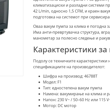
климатизациски и разладни системи пр
42 L/min, односно 1,5 CFM, и краен ва
подготовка на системот при сервисира
Оваа вакум пумпа за клима е погодна за
Има анти-превртувачка структура, вгр
манометар за полесно следење и ракув
Карактеристики за
Подолу се техничките карактеристики 
спецификациите на производителот:
Шифра на производ: 46788T
Модел: F1
Тип: едностепена вакум пумпа
Намена: вакумирање на клима и р
Напон: 230 V~ / 50–60 Hz или 115 V~
Мотор: DC мотор