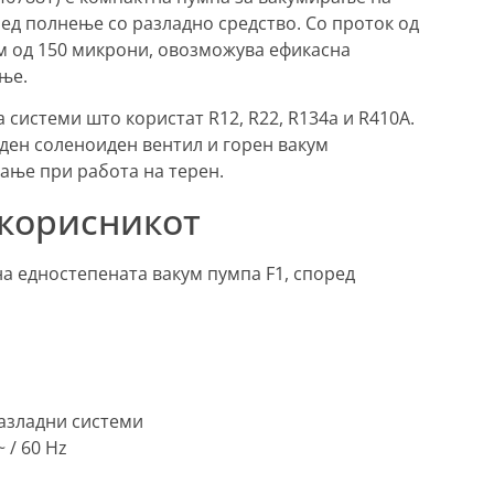
ед полнење со разладно средство. Со проток од
кум од 150 микрони, овозможува ефикасна
ње.
 системи што користат R12, R22, R134a и R410A.
аден соленоиден вентил и горен вакум
ање при работа на терен.
 корисникот
на едностепената вакум пумпа F1, според
азладни системи
 / 60 Hz