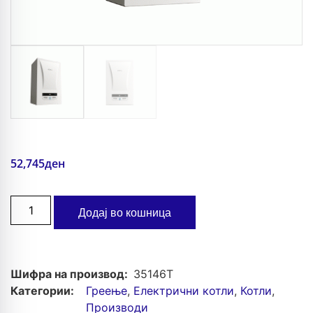
52,745
ден
Додај во кошница
Шифра на производ:
35146T
Категории:
Греење
,
Електрични котли
,
Котли
,
Производи