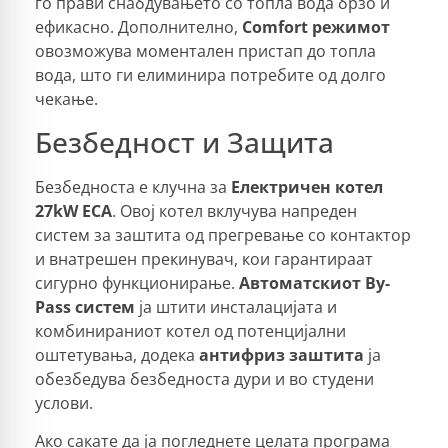
го прави снабдувањето со топла вода брзо и
ефикасно. Дополнително,
Comfort режимот
овозможува моментален пристап до топла
вода, што ги елиминира потребите од долго
чекање.
Безбедност и Защита
Безбедноста е клучна за
Електричен котел
27kW ECA
. Овој котел вклучува напреден
систем за заштита од прегревање со контактор
и внатрешен прекинувач, кои гарантираат
сигурно функционирање.
Автоматскиот By-
Pass систем
ја штити инсталацијата и
комбинираниот котел од потенцијални
оштетувања, додека
антифриз заштита
ја
обезбедува безбедноста дури и во студени
услови.
Ако сакате да ја погледнете целата програма