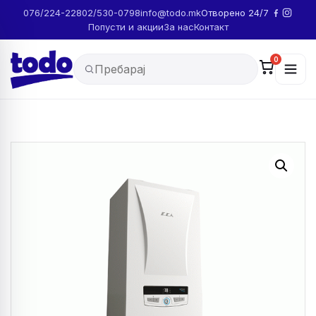
076/224-228
02/530-0798
info@todo.mk
Отворено 24/7
Попусти и акции
За нас
Контакт
0