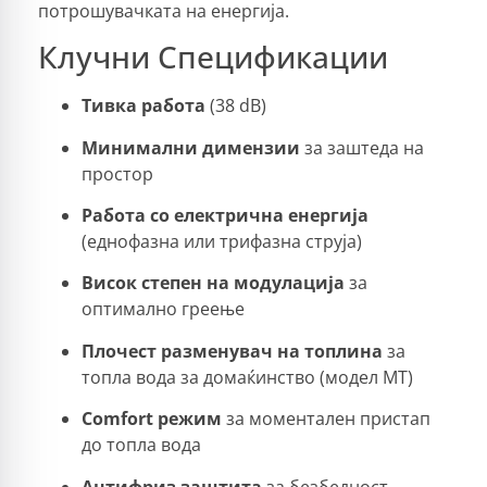
потрошувачката на енергија.
Клучни Спецификации
Тивка работа
(38 dB)
Минимални димензии
за заштеда на
простор
Работа со електрична енергија
(еднофазна или трифазна струја)
Висок степен на модулација
за
оптимално греење
Плочест разменувач на топлина
за
топла вода за домаќинство (модел MT)
Comfort режим
за моментален пристап
до топла вода
Антифриз заштита
за безбедност