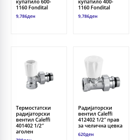
купатило 600-
купатило 400-
1160 Fondital
1160 Fondital
9,786
ден
9,786
ден
Термостатски
Радијаторски
радијаторски
вентил Caleffi
вентил Caleffi
412402 1/2″ прав
401402 1/2″
за челична цевка
аголен
620
ден