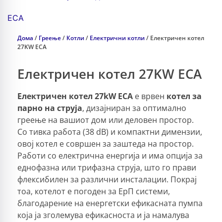
ECA
Дома
/
Греење
/
Котли
/
Електрични котли
/ Електричен котел
27KW ECA
Електричен котел 27KW ECA
Електричен котел 27kW ECA
е врвен
котел за
парно на струја
, дизајниран за оптимално
греење на вашиот дом или деловен простор.
Со тивка работа (38 dB) и компактни димензии,
овој котел е совршен за заштеда на простор.
Работи со електрична енергија и има опција за
еднофазна или трифазна струја, што го прави
флексибилен за различни инсталации. Покрај
тоа, котелот е погоден за ЕрП системи,
благодарение на енергетски ефикасната пумпа
која ја зголемува ефикасноста и ја намалува