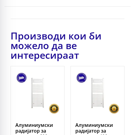
Производи кои би
можело да ве
интересираат
Алуминиумски
Алуминиумски
радијатор за
радијатор за