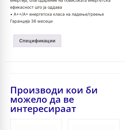
енергија, благодарение на повисоката енергетска
ефикасност што ја оддава
• A++/А+ енергетска класа на ладење/греење
Гаранција 36 месеци
Спецификации
Производи кои би
можело да ве
интересираат