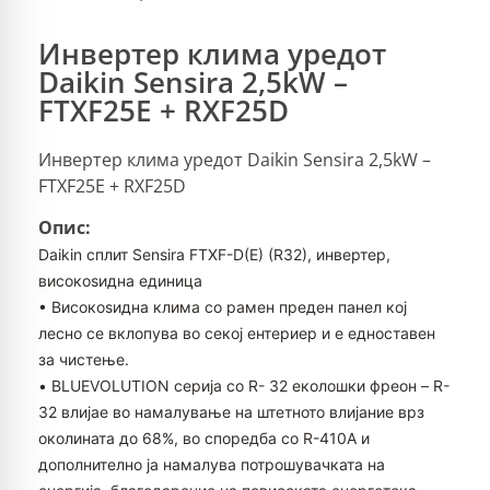
Инвертер клима уредот
Daikin Sensira 2,5kW –
FTXF25E + RXF25D
Инвертер клима уредот Daikin Sensira 2,5kW –
FTXF25E + RXF25D
Опис:
Daikin сплит Sensira FTXF-D(E) (R32), инвертер,
високоѕидна единица
• Високоѕидна клима со рамен преден панел кој
лесно се вклопува во секој ентериер и е едноставен
за чистење.
• BLUEVOLUTION серија со R- 32 еколошки фреон – R-
32 влијае во намалување на штетното влијание врз
околината до 68%, во споредба со R-410A и
дополнително ја намалува потрошувачката на