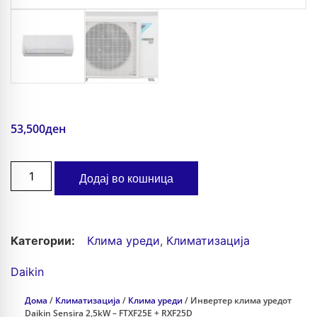
53,500
ден
Додај во кошница
Категории:
Клима уреди
,
Климатизација
Daikin
Дома
/
Климатизација
/
Клима уреди
/ Инвертер клима уредот
Daikin Sensira 2,5kW – FTXF25E + RXF25D