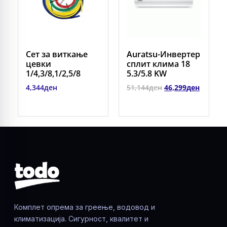
Сет за виткање
Auratsu-Инвертер
цевки
сплит клима 18
1/4,3/8,1/2,5/8
5.3/5.8 KW
4,344
ден
51,144
ден
46,299
ден
Комплет опрема за греење, водовод и
климатизација. Сигурност, квалитет и