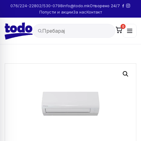
076/224-228
02/530-0798
info@todo.mk
Отворено 24/7
Попусти и акции
За нас
Контакт
0