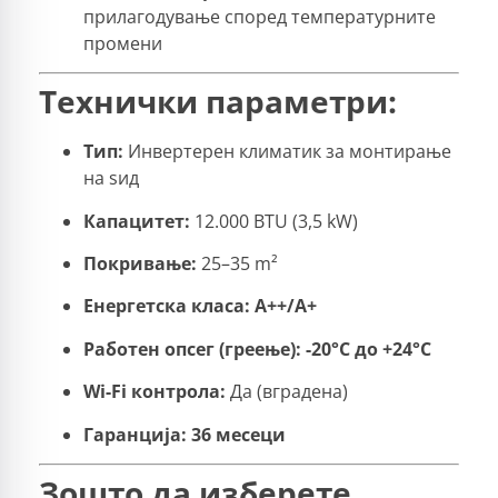
прилагодување според температурните
промени
Технички параметри:
Тип:
Инвертерен климатик за монтирање
на ѕид
Капацитет:
12.000 BTU (3,5 kW)
Покривање:
25–35 m²
Енергетска класа:
A++/A+
Работен опсег (греење):
-20°C до +24°C
Wi-Fi контрола:
Да (вградена)
Гаранција:
36 месеци
Зошто да изберете