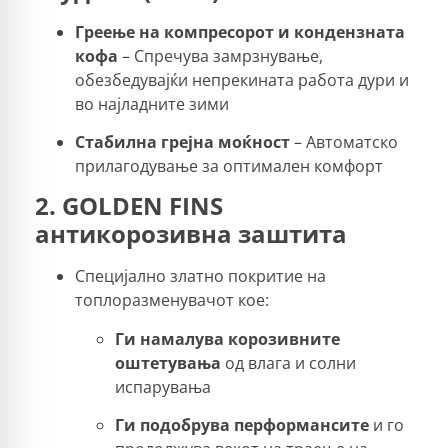
Греење на компресорот и кондензната
кофа
– Спречува замрзнување,
обезбедувајќи непрекината работа дури и
во најладните зими
Стабилна грејна моќност
– Автоматско
прилагодување за оптимален комфорт
2. GOLDEN FINS
антикорозивна заштита
Специјално златно покритие на
топлоразменувачот кое:
Ги намалува корозивните
оштетувања
од влага и солни
испарувања
Ги подобрува перформансите
и го