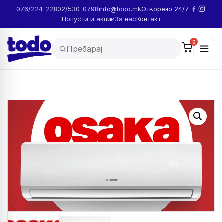
076/224-228
02/530-0798
info@todo.mk
Отворено 24/7
Попусти и акции
За нас
Контакт
0