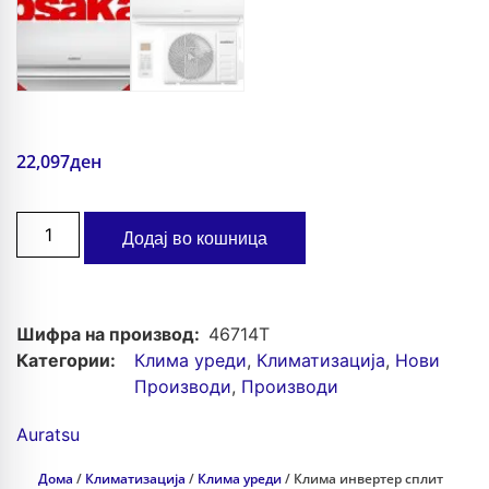
22,097
ден
Додај во кошница
Шифра на производ:
46714T
Категории:
Клима уреди
,
Климатизација
,
Нови
Производи
,
Производи
Auratsu
Дома
/
Климатизација
/
Клима уреди
/ Клима инвертер сплит