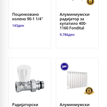
Поцинковано
Алуминиумски
колено 90-1 1/4″
радијатор за
купатило 400-
143
ден
1160 Fondital
9,786
ден
Радијаторски
Алуминиумски