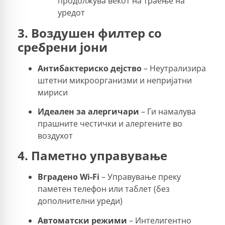
продолжува векот на траење на
уредот
3. Воздушен филтер со
сребрени јони
Антибактериско дејство
– Неутрализира
штетни микроорганизми и непријатни
мириси
Идеален за алергичари
– Ги намалува
прашните честички и алергените во
воздухот
4. Паметно управување
Вградено Wi-Fi
– Управување преку
паметен телефон или таблет (без
дополнителни уреди)
Автоматски режими
– Интелигентно