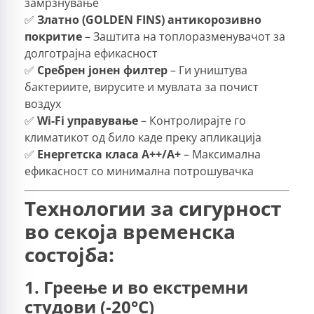
замрзнување
✅
Златно (GOLDEN FINS) антикорозивно
покритие
– Заштита на топлоразменувачот за
долготрајна ефикасност
✅
Сребрен јонен филтер
– Ги уништува
бактериите, вирусите и мувлата за почист
воздух
✅
Wi-Fi управување
– Контролирајте го
климатикот од било каде преку апликација
✅
Енергетска класа A++/A+
– Максимална
ефикасност со минимална потрошувачка
Технологии за сигурност
во секоја временска
состојба:
1. Греење и во екстремни
студови (-20°C)