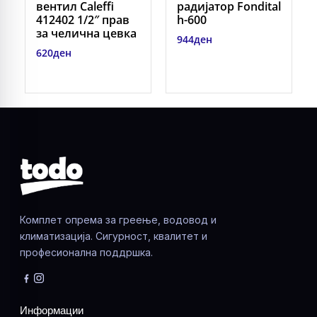
вентил Caleffi
радиjатор Fondital
412402 1/2″ прав
h-600
за челична цевка
944
ден
620
ден
Комплет опрема за греење, водовод и
климатизација. Сигурност, квалитет и
професионална поддршка.
Информации