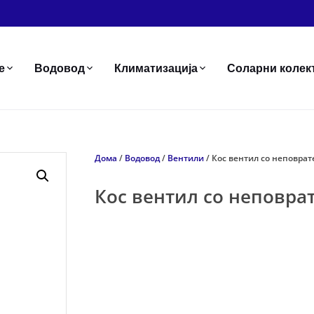
е
Водовод
Климатизација
Соларни колек
Дома
/
Водовод
/
Вентили
/ Кос вентил со неповрат
Кос вентил со неповрат