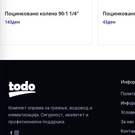
Поцинковано колено 90-1 1/4″
Поцинковано
143
ден
43
ден
Инфор
Полит
Инфор
Комплет опрема за греење, водовод и
Услови
климатизација. Сигурност, квалитет и
професионална поддршка.
За нас
Контак