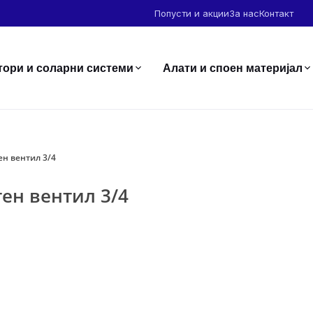
Попусти и акции
За нас
Контакт
тори и соларни системи
Алати и споен материјал
ен вентил 3/4
ен вентил 3/4