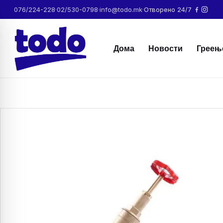
076/224-228
·
02/530-0798
·
info@todo.mk
·
Отворено 24/7
Дома
Новости
Греењ