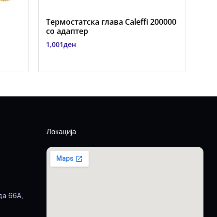
а
Термостатска глава Caleffi 200000
со адаптер
1,001
ден
Локација
да 66А,