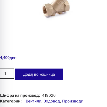
4,400
ден
Додај во кошница
Шифра на производ:
419020
Категории:
Вентили
,
Водовод
,
Производи