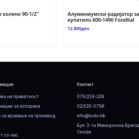
 колено 90-1/2″
Алуминиумски радијатор з
купатило 600-1490 Fondital
12,800
ден
мации
Контакт
ика на приватност
076/224-228
мации за испорака
02/530-0798
 за враќање на производ
info@todo.mk
Бул. 3-та Македонска Брига
Скопје
т со нас