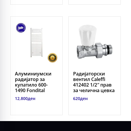
Алуминиумски
Радијаторски
радијатор за
вентил Caleffi
купатило 600-
412402 1/2″ прав
1490 Fondital
за челична цевка
12,800
ден
620
ден