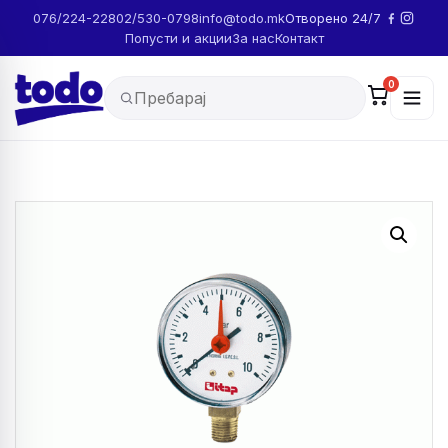
076/224-228
02/530-0798
info@todo.mk
Отворено 24/7
Попусти и акции
За нас
Контакт
0