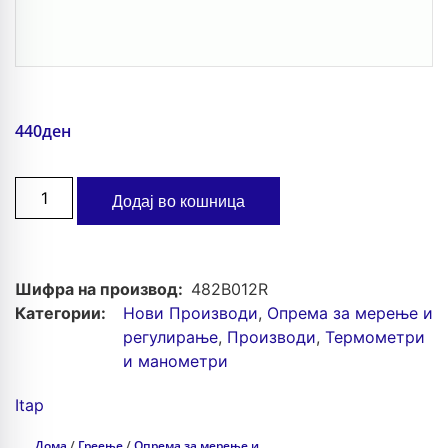
440
ден
Додај во кошница
Шифра на производ:
482B012R
Категории:
Нови Производи
,
Опрема за мерење и
регулирање
,
Производи
,
Термометри
и манометри
Itap
Дома
/
Греење
/
Опрема за мерење и