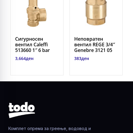
Сигурносен
Неповратен
вентил Caleffi
вентил REGE 3/4″
513660 1″ 6 bar
Genebre 3121 05
3,664
ден
383
ден
Комплет опрема за греење, водовод и