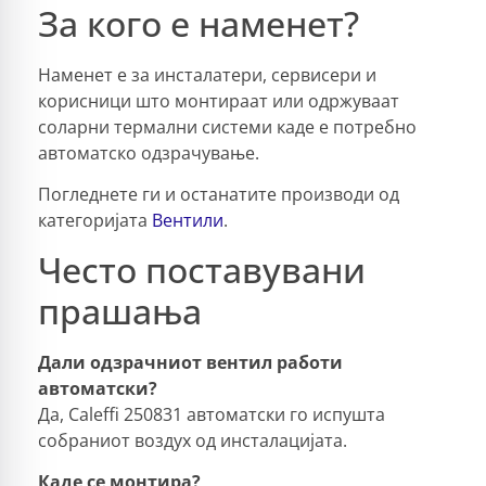
За кого е наменет?
Наменет е за инсталатери, сервисери и
корисници што монтираат или одржуваат
соларни термални системи каде е потребно
автоматско одзрачување.
Погледнете ги и останатите производи од
категоријата
Вентили
.
Често поставувани
прашања
Дали одзрачниот вентил работи
автоматски?
Да, Caleffi 250831 автоматски го испушта
собраниот воздух од инсталацијата.
Каде се монтира?