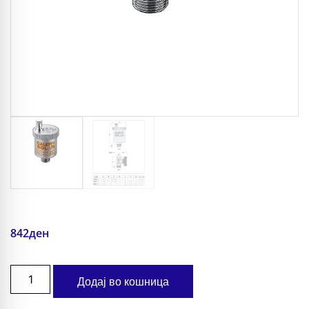
842
ден
Додај во кошница