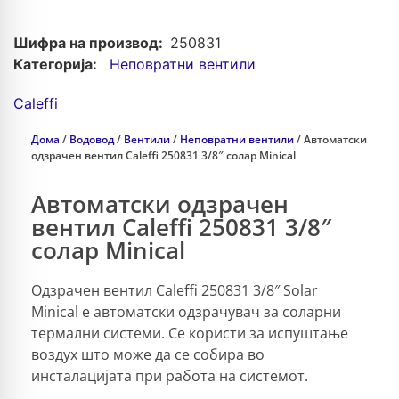
Шифра на производ:
250831
Категорија:
Неповратни вентили
Caleffi
Дома
/
Водовод
/
Вентили
/
Неповратни вентили
/ Автоматски
одзрачен вентил Caleffi 250831 3/8″ солар Minical
Автоматски одзрачен
вентил Caleffi 250831 3/8″
солар Minical
Одзрачен вентил Caleffi 250831 3/8″ Solar
Minical е автоматски одзрачувач за соларни
термални системи. Се користи за испуштање
воздух што може да се собира во
инсталацијата при работа на системот.