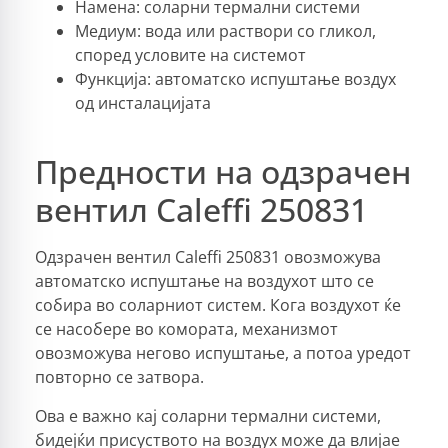
Намена: соларни термални системи
Медиум: вода или раствори со гликол,
според условите на системот
Функција: автоматско испуштање воздух
од инсталацијата
Предности на одзрачен
вентил Caleffi 250831
Одзрачен вентил Caleffi 250831 овозможува
автоматско испуштање на воздухот што се
собира во соларниот систем. Кога воздухот ќе
се насобере во комората, механизмот
овозможува негово испуштање, а потоа уредот
повторно се затвора.
Ова е важно кај соларни термални системи,
бидејќи присуството на воздух може да влијае