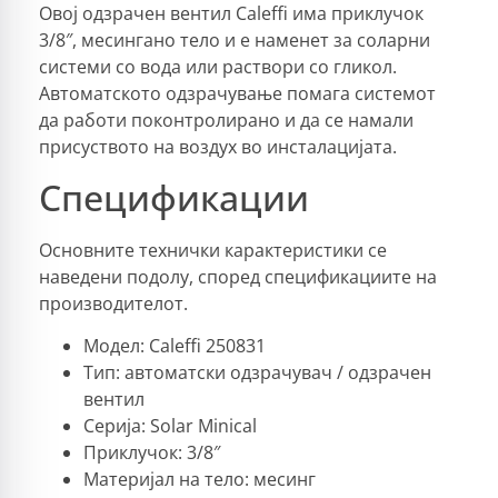
Овој одзрачен вентил Caleffi има приклучок
3/8″, месингано тело и е наменет за соларни
системи со вода или раствори со гликол.
Автоматското одзрачување помага системот
да работи поконтролирано и да се намали
присуството на воздух во инсталацијата.
Спецификации
Основните технички карактеристики се
наведени подолу, според спецификациите на
производителот.
Модел: Caleffi 250831
Тип: автоматски одзрачувач / одзрачен
вентил
Серија: Solar Minical
Приклучок: 3/8″
Материјал на тело: месинг