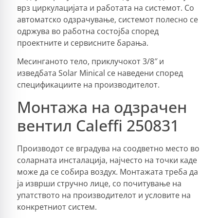
врз циркулацијата и работата на системот. Со
автоматско одзрачување, системот полесно се
одржува во работна состојба според
проектните и сервисните барања.
Месинганото тело, приклучокот 3/8″ и
изведбата Solar Minical се наведени според
спецификациите на производителот.
Монтажа на одзрачен
вентил Caleffi 250831
Производот се вградува на соодветно место во
соларната инсталација, најчесто на точки каде
може да се собира воздух. Монтажата треба да
ја изврши стручно лице, со почитување на
упатството на производителот и условите на
конкретниот систем.