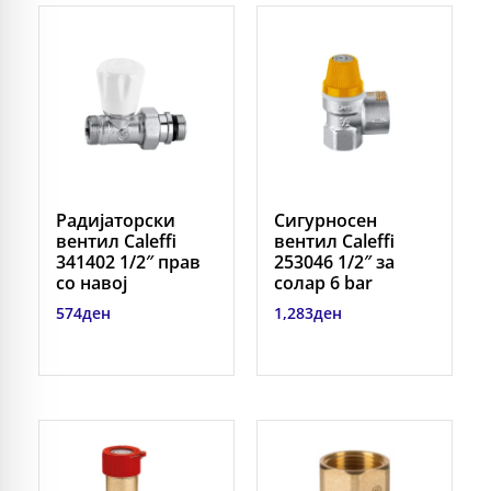
Радијаторски
Сигурносен
вентил Caleffi
вентил Caleffi
341402 1/2″ прав
253046 1/2″ за
со навој
солар 6 bar
574
ден
1,283
ден