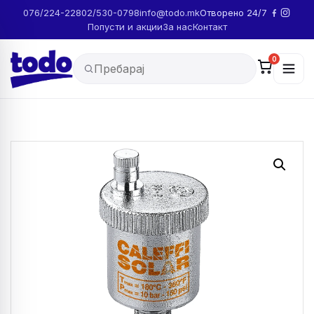
076/224-228
02/530-0798
info@todo.mk
Отворено 24/7
Попусти и акции
За нас
Контакт
0