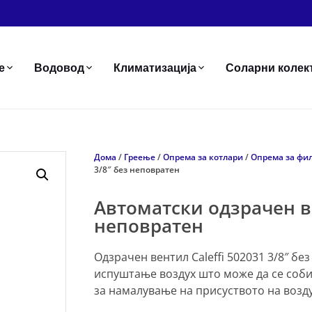
е
Водовод
Климатизација
Соларни колек
Дома
/
Греење
/
Опрема за котлари
/
Опрема зa фил
3/8″ без неповратен
Автоматски одзрачен ве
неповратен
Одзрачен вентил Caleffi 502031 3/8″ б
испуштање воздух што може да се соби
за намалување на присуството на возду