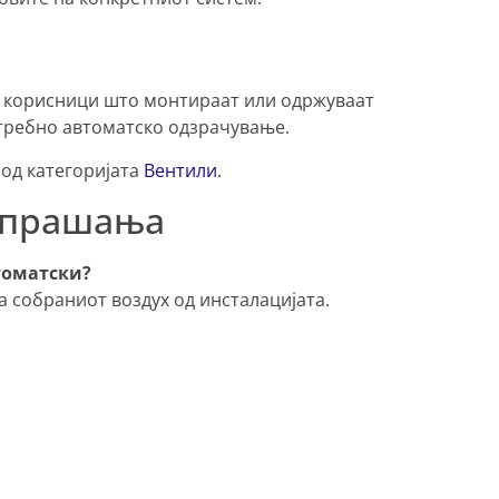
и корисници што монтираат или одржуваат
отребно автоматско одзрачување.
 од категоријата
Вентили
.
и прашања
томатски?
та собраниот воздух од инсталацијата.