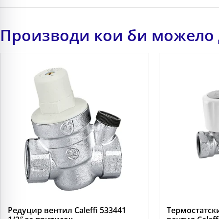
Производи кои би можело 
Редуцир вентил Caleffi 533441
Термостатск