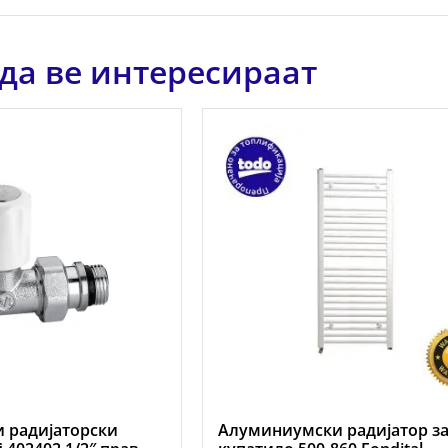
да ве интересираат
и радијаторски
Алуминиумски радијатор з