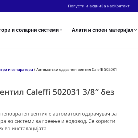
Попусти и акции
За нас
Контакт
тори и соларни системи
Алати и споен материјал
три и сепаратори
/ Автоматски одзрачен вентил Caleffi 502031
нтил Caleffi 502031 3/8″ без
ез неповратен вентил е автоматски одзрачувач за
ра во системи за греење и водовод. Се користи
х во инсталацијата.