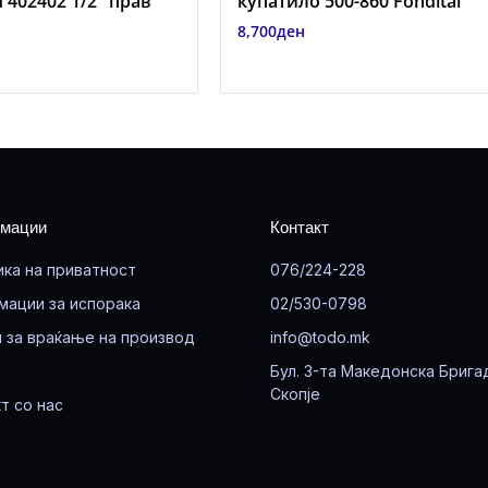
i 402402 1/2″ прав
купатило 500-860 Fondital
8,700
ден
мации
Контакт
ика на приватност
076/224-228
мации за испорака
02/530-0798
 за враќање на производ
info@todo.mk
Бул. 3-та Македонска Брига
Скопје
т со нас