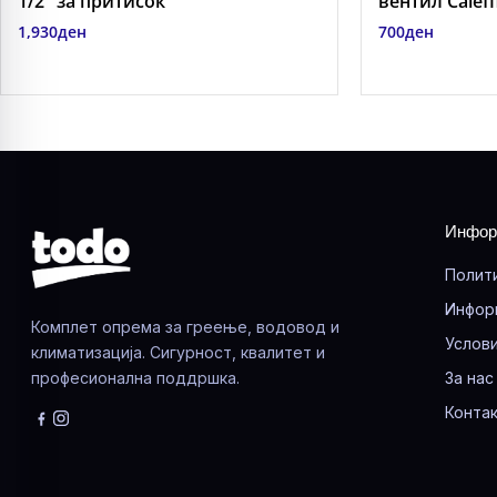
1/2″ за притисок
вентил Caleff
1,930
ден
700
ден
Инфор
Полит
Инфор
Комплет опрема за греење, водовод и
Услови
климатизација. Сигурност, квалитет и
професионална поддршка.
За нас
Контак