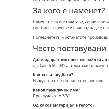
За кого е наменет?
Наменет е за инсталатери, сервисери 
системи за греење и водовод каде е п
Погледнете ги и останатите производи
Често поставуван
Дали одзрачниот вентил работи ав
Да, Caleffi 502031 автоматски го испуш
Каква е изведбата?
Изведбата е без неповратен вентил.
Каков приклучок има?
Приклучокот е 3/8″.
Од каков материјал е телото?