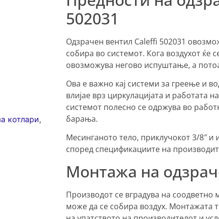
502031
Одзрачен вентил Caleffi 502031 овозм
собира во системот. Кога воздухот ќе 
овозможува негово испуштање, а потоа
Ова е важно кај системи за греење и в
влијае врз циркулацијата и работата н
системот полесно се одржува во работ
барања.
а котлари
,
Месинганото тело, приклучокот 3/8″ и 
според спецификациите на производит
Монтажа на одзраче
Производот се вградува на соодветно м
може да се собира воздух. Монтажата т
на упатството на производителот и усл