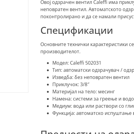
Овој одзрачен вентил Caleffi има прикл
неповратен вентил. Автоматското одз
поконтролирано и да се намали присуст
Спецификации
Основните технички карактеристики се
производителот.
Модел: Caleffi 502031
Тип: автоматски одзрачувач / одз
Изведба: без неповратен вентил
Приклучок: 3/8″
Материјал на тело: месинг
Намена: системи за греење и вод
Медиум: вода или раствори со гли
Функција: автоматско испуштање 
Предности на одзра