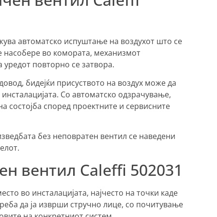
ожува автоматско испуштање на воздухот што се
се насобере во комората, механизмот
 уредот повторно се затвора.
одовод, бидејќи присуството на воздух може да
а инсталацијата. Со автоматско одзрачување,
на состојба според проектните и сервисните
изведбата без неповратен вентил се наведени
елот.
н вентил Caleffi 502031
есто во инсталацијата, најчесто на точки каде
реба да ја изврши стручно лице, со почитување
овите на конкретниот систем.