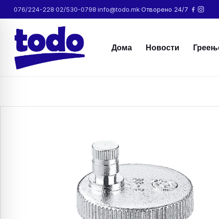
076/224-228
·
02/530-0798
·
info@todo.mk
·
Отворено 24/7
Дома
Новости
Греењ