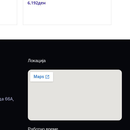
6,192
ден
Локација
да 66А,
Работно време