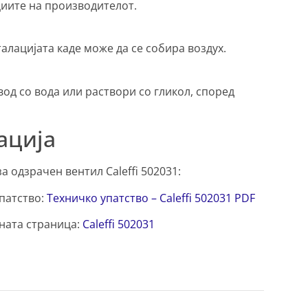
циите на производителот.
алацијата каде може да се собира воздух.
вод со вода или раствори со гликол, според
ација
 одзрачен вентил Caleffi 502031:
патство:
Техничко упатство – Caleffi 502031 PDF
ната страница:
Caleffi 502031