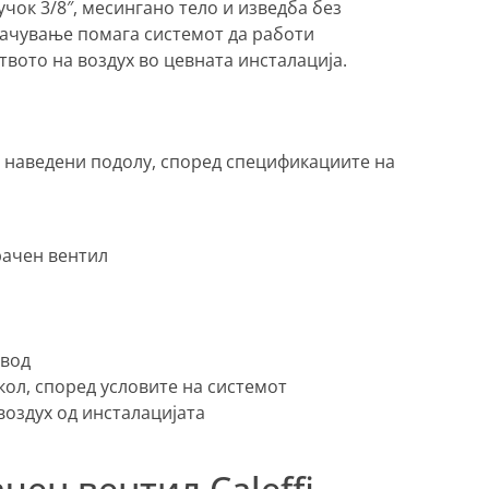
учок 3/8″, месингано тело и изведба без
рачување помага системот да работи
вото на воздух во цевната инсталација.
 наведени подолу, според спецификациите на
рачен вентил
овод
кол, според условите на системот
воздух од инсталацијата
чен вентил Caleffi