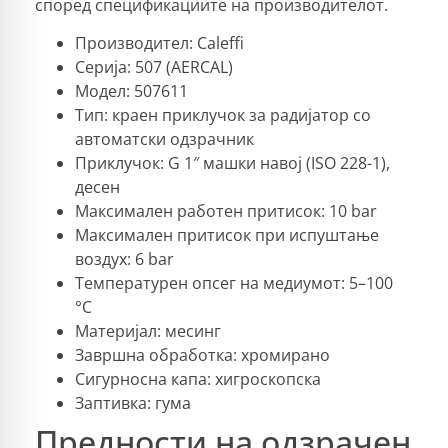
според спецификациите на производителот.
Производител: Caleffi
Серија: 507 (AERCAL)
Модел: 507611
Тип: краен приклучок за радијатор со
автоматски одзрачник
Приклучок: G 1″ машки навој (ISO 228-1),
десен
Максимален работен притисок: 10 bar
Максимален притисок при испуштање
воздух: 6 bar
Температурен опсег на медиумот: 5–100
°C
Материјал: месинг
Завршна обработка: хромирано
Сигурносна капа: хигроскопска
Заптивка: гума
Предности на одзрачен