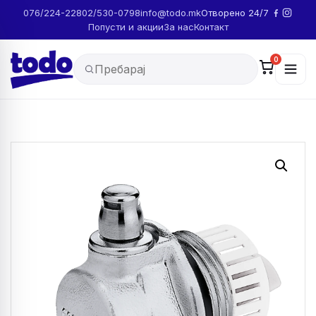
076/224-228
02/530-0798
info@todo.mk
Отворено 24/7
Попусти и акции
За нас
Контакт
0