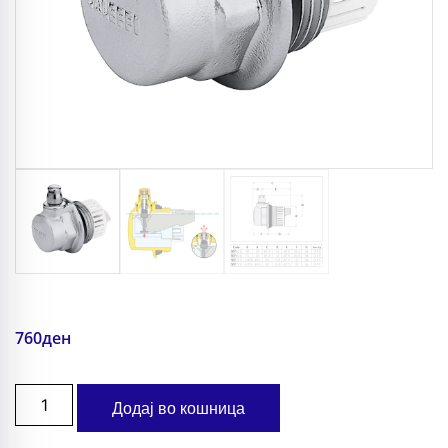
760
ден
Додај во кошница