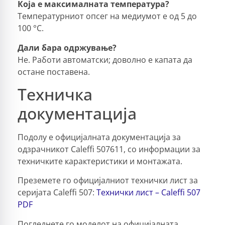
Која е максималната температура?
Температурниот опсег на медиумот е од 5 до
100 °C.
Дали бара одржување?
Не. Работи автоматски; доволно е капата да
остане поставена.
Техничка
документација
Подолу е официјалната документација за
одзрачникот Caleffi 507611, со информации за
техничките карактеристики и монтажата.
Преземете го официјалниот технички лист за
серијата Caleffi 507:
Технички лист – Caleffi 507
PDF
Погледнете го моделот на официјалната