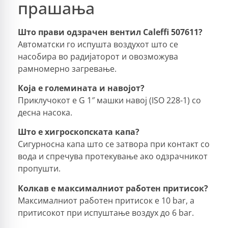
прашања
Што прави одзрачен вентил Caleffi 507611?
Автоматски го испушта воздухот што се
насобира во радијаторот и овозможува
рамномерно загревање.
Која е големината и навојот?
Приклучокот е G 1″ машки навој (ISO 228-1) со
десна насока.
Што е хигроскопската капа?
Сигурносна капа што се затвора при контакт со
вода и спречува протекување ако одзрачникот
пропушти.
Колкав е максималниот работен притисок?
Максималниот работен притисок е 10 bar, а
притисокот при испуштање воздух до 6 bar.