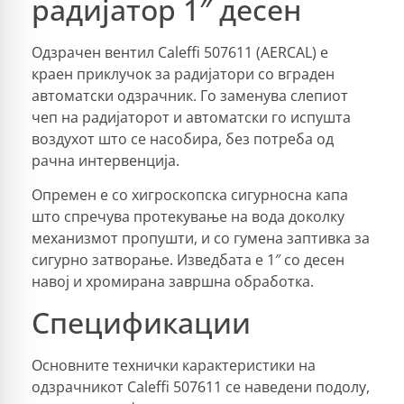
радијатор 1″ десен
Одзрачен вентил Caleffi 507611 (AERCAL) е
краен приклучок за радијатори со вграден
автоматски одзрачник. Го заменува слепиот
чеп на радијаторот и автоматски го испушта
воздухот што се насобира, без потреба од
рачна интервенција.
Опремен е со хигроскопска сигурносна капа
што спречува протекување на вода доколку
механизмот пропушти, и со гумена заптивка за
сигурно затворање. Изведбата е 1″ со десен
навој и хромирана завршна обработка.
Спецификации
Основните технички карактеристики на
одзрачникот Caleffi 507611 се наведени подолу,