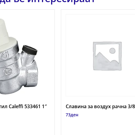
л Caleffi 533461 1″
Славина за воздух рачна 3/8
73
ден