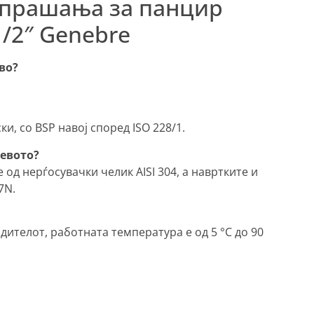
 прашања за панцир
1/2″ Genebre
во?
и, со BSP навој според ISO 228/1.
ревото?
од нерѓосувачки челик AISI 304, а навртките и
7N.
ителот, работната температура е од 5 °C до 90