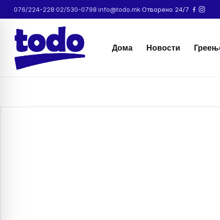
076/224-228
·
02/530-0798
·
info@todo.mk
·
Отворено 24/7
Дома
Новости
Греењ