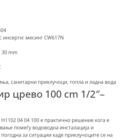
304
; инсерти: месинг CW617N
: 30 mm
C
иња, санитарни приклучоци, топла и ладна вода
р црево 100 cm 1/2″–
 H1102 04 04 100 е практично решение кога е
вање помеѓу водоводна инсталација и
 погодна за ситуации каде приклучоците се на