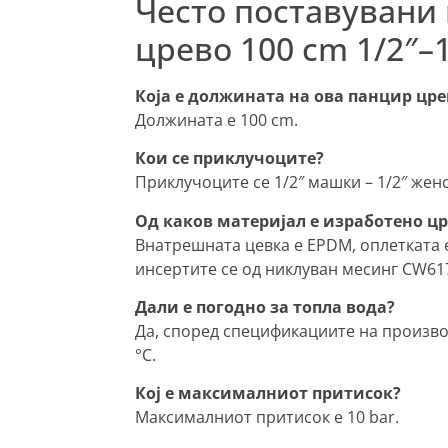
Често поставувани
црево 100 cm 1/2″–
Која е должината на ова панцир цре
Должината е 100 cm.
Кои се приклучоците?
Приклучоците се 1/2″ машки – 1/2″ женск
Од каков материјал е изработено ц
Внатрешната цевка е EPDM, оплетката е 
инсертите се од никлуван месинг CW61
Дали е погодно за топла вода?
Да, според спецификациите на производ
°C.
Кој е максималниот притисок?
Максималниот притисок е 10 bar.