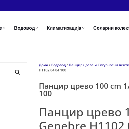
е
Водовод
Климатизација
Соларни колек
Дома
/
Водовод
/
Панцир црева и Сигурносни вент
H1102 04 04 100
Панцир црево 100 cm 1/
100
Панцир црево 1
Genebre H1102 