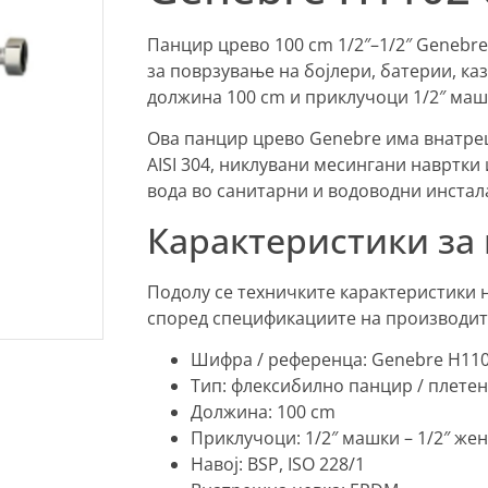
Панцир црево 100 cm 1/2″–1/2″ Genebre
за поврзување на бојлери, батерии, к
должина 100 cm и приклучоци 1/2″ машк
Ова панцир црево Genebre има внатре
AISI 304, никлувани месингани навртки
вода во санитарни и водоводни инстал
Карактеристики за
Подолу се техничките карактеристики н
според спецификациите на производит
Шифра / референца: Genebre H110
Тип: флексибилно панцир / плете
Должина: 100 cm
Приклучоци: 1/2″ машки – 1/2″ же
Навој: BSP, ISO 228/1