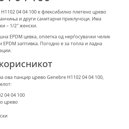
 H1102 04 04 100 е флексибилно плетено црево
азанчиња и други санитарни приклучоци. Има
и – 1/2″ женски.
шна EPDM цевка, оплетка од нерѓосувачки челик
 и EPDM заптивка. Погодно е за топла и ладна
ации.
 корисникот
а ова панцир црево Genebre H1102 04 04 100,
елот:
2 04 04 100
но црево
нски