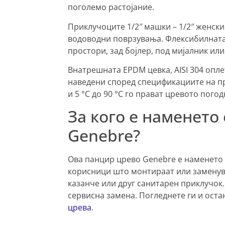
поголемо растојание.
Приклучоците 1/2″ машки – 1/2″ женски
водоводни поврзувања. Флексибилната 
простори, зад бојлер, под мијалник или 
Внатрешната EPDM цевка, AISI 304 опл
наведени според спецификациите на пр
и 5 °C до 90 °C го прават цревото пого
За кого е наменето
Genebre?
Ова панцир црево Genebre е наменето 
корисници што монтираат или заменува
казанче или друг санитарен приклучок
сервисна замена. Погледнете ги и ост
црева
.