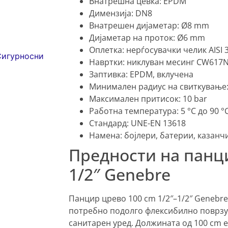
Внатрешна цевка: EPDM
Димензија: DN8
Внатрешен дијаметар: Ø8 mm
Дијаметар на проток: Ø6 mm
Оплетка: нерѓосувачки челик AISI 
Сигурносни
Навртки: никлуван месинг CW617N
Заптивка: EPDM, вклучена
Минимален радиус на свиткување
Максимален притисок: 10 bar
Работна температура: 5 °C до 90 °
Стандард: UNE-EN 13618
Намена: бојлери, батерии, казанч
Предности на панци
1/2″ Genebre
Панцир црево 100 cm 1/2″–1/2″ Genebre
потребно подолго флексибилно поврзу
санитарен уред. Должината од 100 cm е