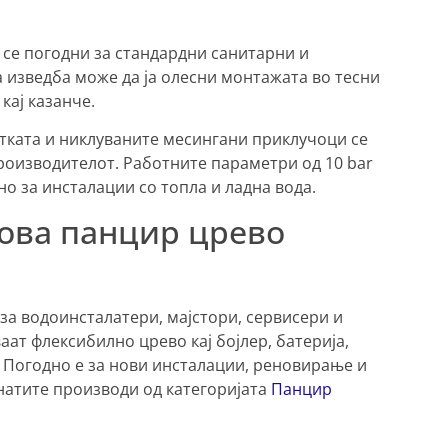
 се погодни за стандардни санитарни и
изведба може да ја олесни монтажата во тесни
кај казанче.
етката и никлуваните месингани приклучоци се
оизводителот. Работните параметри од 10 bar
дно за инсталации со топла и ладна вода.
 ова панцир црево
за водоинсталатери, мајстори, сервисери и
ат флексибилно црево кај бојлер, батерија,
. Погодно е за нови инсталации, реновирање и
анатите производи од категоријата
Панцир