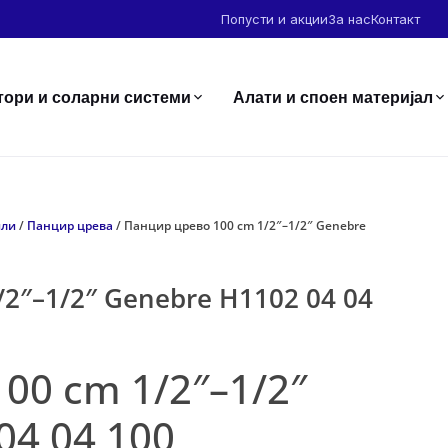
Попусти и акции
За нас
Контакт
тори и соларни системи
Алати и споен материјал
или
/
Панцир црева
/ Панцир црево 100 cm 1/2″–1/2″ Genebre
2″–1/2″ Genebre H1102 04 04
00 cm 1/2″–1/2″
04 04 100