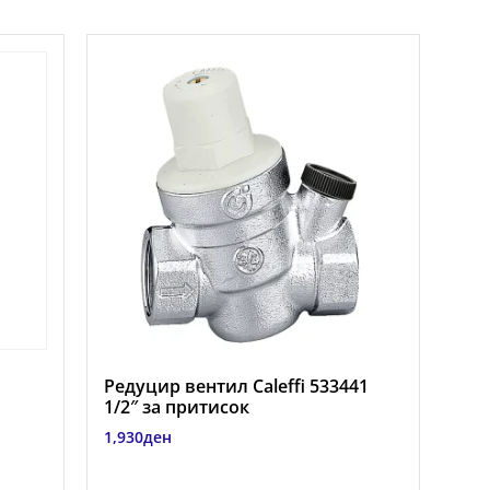
Редуцир вентил Caleffi 533441
1/2″ за притисок
1,930
ден