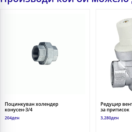
Поцинкуван холендер
Редуцир венти
конусен-3/4
за притисок
204
ден
3,280
ден