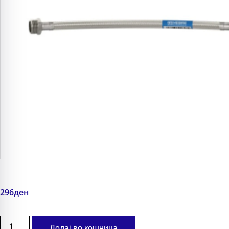
296
ден
Додај во кошница