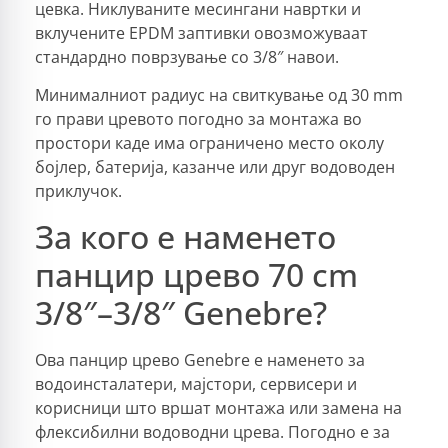
цевка. Никлуваните месингани навртки и
вклучените EPDM заптивки овозможуваат
стандардно поврзување со 3/8″ навои.
Минималниот радиус на свиткување од 30 mm
го прави цревото погодно за монтажа во
простори каде има ограничено место околу
бојлер, батерија, казанче или друг водоводен
приклучок.
За кого е наменето
панцир црево 70 cm
3/8″–3/8″ Genebre?
Ова панцир црево Genebre е наменето за
водоинсталатери, мајстори, сервисери и
корисници што вршат монтажа или замена на
флексибилни водоводни црева. Погодно е за