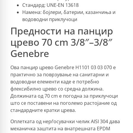
Стандард: UNE-EN 13618
Намена: бојлери, батерии, казанчиња и
водоводни приклучоци
Предности на панцир
црево 70 cm 3/8″–3/8″
Genebre
Ова панцир црево Genebre H1101 03 03 070 е
практично за поврзување на санитарни и
водоводни елементи каде е потребно
флексибилно црево со средна должина.
Должината од 70 cm е погодна за приклучоци
што се поставени на поголемо растојание од
стандардните кратки црева.
Оплетката од нерѓосувачки челик AISI 304 дава
механичка заштита на внатрешната EPDM