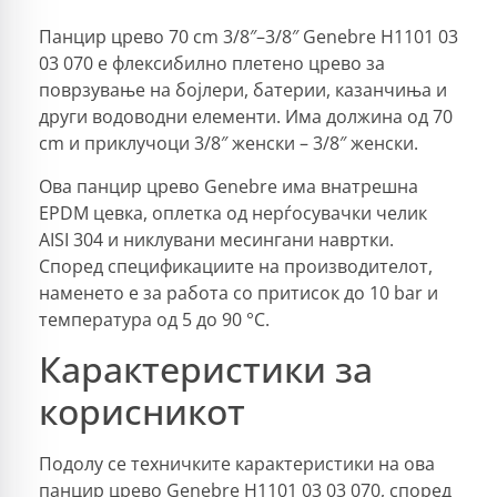
Панцир црево 70 cm 3/8″–3/8″ Genebre H1101 03
03 070 е флексибилно плетено црево за
поврзување на бојлери, батерии, казанчиња и
други водоводни елементи. Има должина од 70
cm и приклучоци 3/8″ женски – 3/8″ женски.
Ова панцир црево Genebre има внатрешна
EPDM цевка, оплетка од нерѓосувачки челик
AISI 304 и никлувани месингани навртки.
Според спецификациите на производителот,
наменето е за работа со притисок до 10 bar и
температура од 5 до 90 °C.
Карактеристики за
корисникот
Подолу се техничките карактеристики на ова
панцир црево Genebre H1101 03 03 070, според