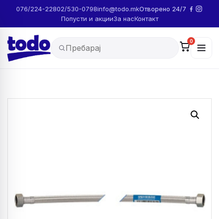
076/224-228
02/530-0798
info@todo.mk
Отворено 24/7
Попусти и акции
За нас
Контакт
0