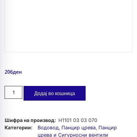
206
ден
Додај во кошница
Шифра на производ:
H1101 03 03 070
Категории:
Водовод
,
Панцир црева
,
Панцир
црева и Сигурносни вентили