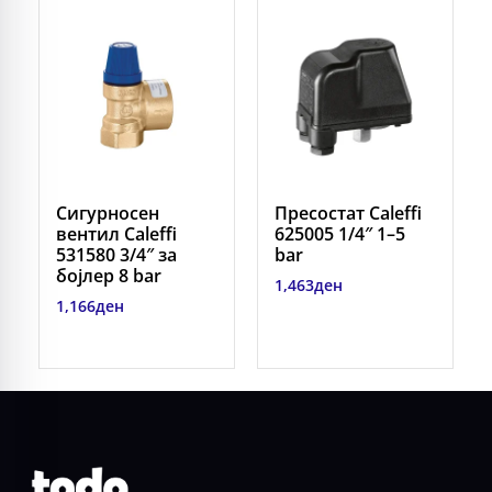
Сигурносен
Пресостат Caleffi
вентил Caleffi
625005 1/4″ 1–5
531580 3/4″ за
bar
бојлер 8 bar
1,463
ден
1,166
ден