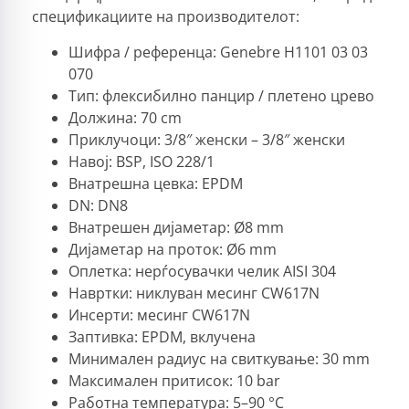
спецификациите на производителот:
Шифра / референца: Genebre H1101 03 03
070
Тип: флексибилно панцир / плетено црево
Должина: 70 cm
Приклучоци: 3/8″ женски – 3/8″ женски
Навој: BSP, ISO 228/1
Внатрешна цевка: EPDM
DN: DN8
Внатрешен дијаметар: Ø8 mm
Дијаметар на проток: Ø6 mm
Оплетка: нерѓосувачки челик AISI 304
Навртки: никлуван месинг CW617N
Инсерти: месинг CW617N
Заптивка: EPDM, вклучена
Минимален радиус на свиткување: 30 mm
Максимален притисок: 10 bar
Работна температура: 5–90 °C