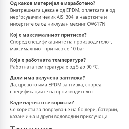
Од каков материјал е изработено?
Внатрешната цевка е од EPDM, оплетката е од
нерѓосувачки челик AISI 304, а навртките и
инсертите се од никлуван месинг CW617N.
Кој е максималниот притисок?
Според спецификациите на производителот,
максималниот притисок е 10 bar.
Која е работната температура?
Работната температура е од 5 до 90 °C.
Дали има вклучена заптивка?
Да, цревото има EPDM заптивка, според
спецификациите на производителот.
Каде најчесто се користи?
Се користи за поврзување на бојлери, батерии,
казанчиња и други водоводни приклучоци.