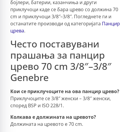
бојлери, батерии, казанчиња и други
приклучоци каде се бара црево со должина 70
cm и приклучоци 3/8″–3/8″. Погледнете ги и
останатите производи од категоријата
Панцир
црева
.
Често поставувани
прашања за панцир
црево 70 cm 3/8″–3/8″
Genebre
Кои се приклучоците на ова панцир црево?
Приклучоците се 3/8″ женски – 3/8″ женски,
според BSP и ISO 228/1.
Колкава е должината на цревото?
Должината на цревото е 70 cm.