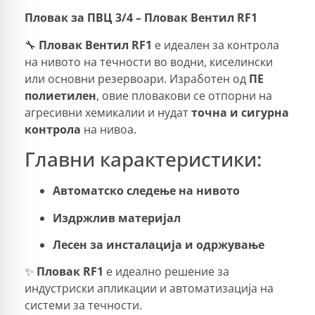
Пловак за ПВЦ 3/4 – Пловак Вентил RF1
🔧
Пловак Вентил RF1
е идеален за контрола
на нивото на течности во водни, киселински
или основни резервоари. Изработен од
ПЕ
полиетилен
, овие пловакови се отпорни на
агресивни хемикалии и нудат
точна и сигурна
контрола
на нивоа.
Главни карактеристики:
Автоматско следење на нивото
Издржлив материјал
Лесен за инсталација и одржување
✨
Пловак RF1
е идеално решение за
индустриски апликации и автоматизација на
системи за течности.