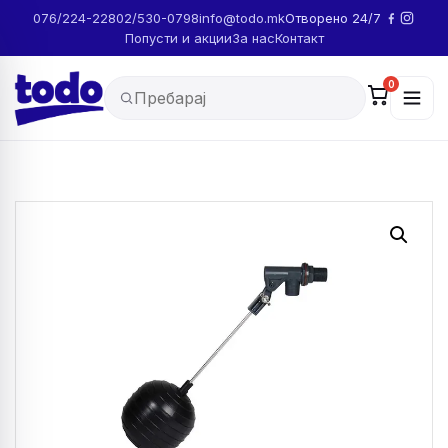
076/224-228
02/530-0798
info@todo.mk
Отворено 24/7
Попусти и акции
За нас
Контакт
0