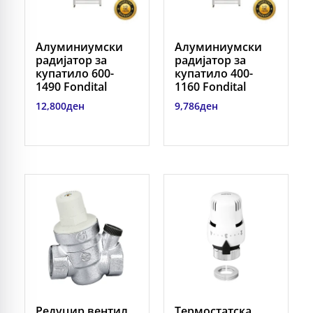
Алуминиумски
Алуминиумски
радијатор за
радијатор за
купатило 600-
купатило 400-
1490 Fondital
1160 Fondital
12,800
ден
9,786
ден
Редуцир вентил
Термостатска