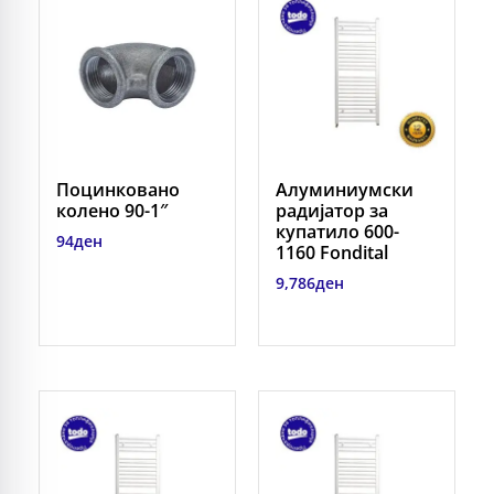
Поцинковано
Алуминиумски
колено 90-1″
радијатор за
купатило 600-
94
ден
1160 Fondital
9,786
ден