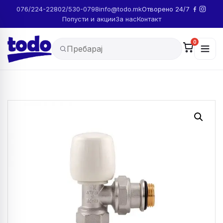
076/224-228
02/530-0798
info@todo.mk
Отворено 24/7
Попусти и акции
За нас
Контакт
0