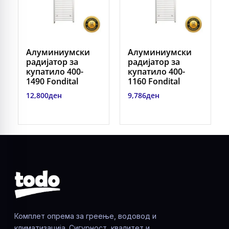
Алуминиумски
Алуминиумски
радијатор за
радијатор за
купатило 400-
купатило 400-
1490 Fondital
1160 Fondital
12,800
ден
9,786
ден
Комплет опрема за греење, водовод и
климатизација. Сигурност, квалитет и