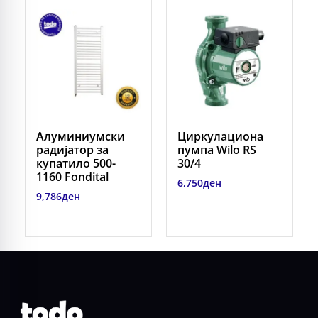
Алуминиумски
Циркулациона
радијатор за
пумпа Wilo RS
купатило 500-
30/4
1160 Fondital
6,750
ден
9,786
ден