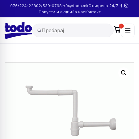
076/224-228
02/530-0798
info@todo.mk
Отворено 24/7
Попусти и акции
За нас
Контакт
0