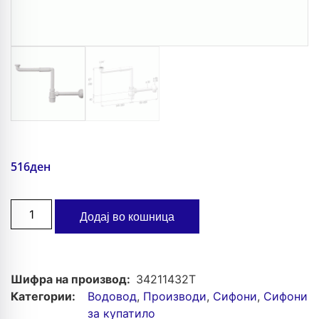
516
ден
Додај во кошница
Шифра на производ:
34211432T
Категории:
Водовод
,
Производи
,
Сифони
,
Сифони
за купатило