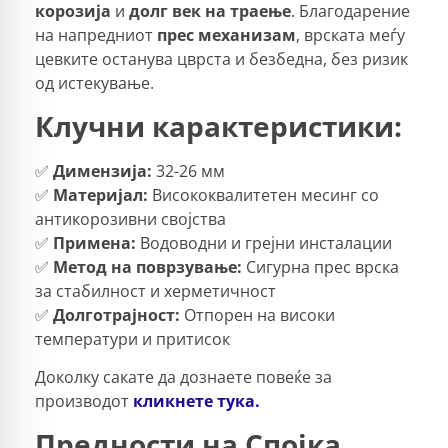
корозија
и
долг век на траење
. Благодарение
на напредниот
прес механизам
, врската меѓу
цевките останува цврста и безбедна, без ризик
од истекување.
Клучни карактеристики:
✅
Димензија:
32-26 мм
✅
Материјал:
Висококвалитетен месинг со
антикорозивни својства
✅
Примена:
Водоводни и грејни инсталации
✅
Метод на поврзување:
Сигурна прес врска
за стабилност и херметичност
✅
Долготрајност:
Отпорен на високи
температури и притисок
Доколку сакате да дознаете повеќе за
производот
кликнете тука.
Предности на Спојка