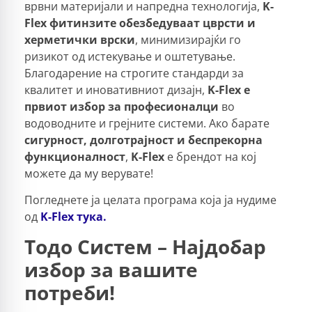
врвни материјали и напредна технологија,
K-
Flex фитинзите обезбедуваат цврсти и
херметички врски
, минимизирајќи го
ризикот од истекување и оштетување.
Благодарение на строгите стандарди за
квалитет и иновативниот дизајн,
K-Flex е
првиот избор за професионалци
во
водоводните и грејните системи. Ако барате
сигурност, долготрајност и беспрекорна
функционалност
,
K-Flex
е брендот на кој
можете да му верувате!
Погледнете ја целата програма која ја нудиме
од
K-Flex тука.
Тодо Систем – Најдобар
избор за вашите
потреби!