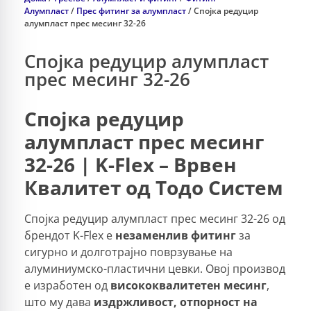
Алумпласт
/
Прес фитинг за алумпласт
/ Спојка редуцир
алумпласт прес месинг 32-26
Спојка редуцир алумпласт
прес месинг 32-26
Спојка редуцир
алумпласт прес месинг
32-26 | K-Flex – Врвен
Квалитет од Тодо Систем
Спојка редуцир алумпласт прес месинг 32-26 од
брендот K-Flex е
незаменлив фитинг
за
сигурно и долготрајно поврзување на
алуминиумско-пластични цевки. Овој производ
е изработен од
висококвалитетен месинг
,
што му дава
издржливост, отпорност на