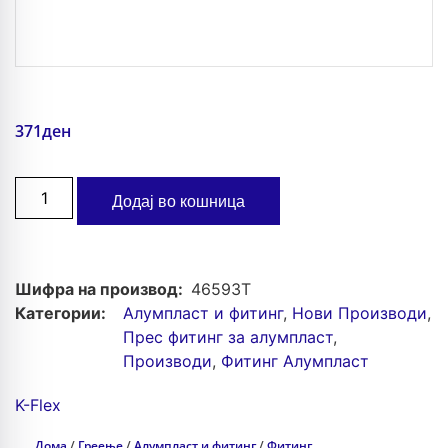
371
ден
Додај во кошница
Шифра на производ:
46593T
Категории:
Алумпласт и фитинг
,
Нови Производи
,
Прес фитинг за алумпласт
,
Производи
,
Фитинг Алумпласт
K-Flex
Дома
/
Греење
/
Алумпласт и фитинг
/
Фитинг