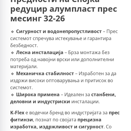
редуцир алумпласт прес
месинг 32-26
🔹
Сигурност и водонепропустливост
– Прес
системот спречува истекување и гарантира
безбедност.
🔹
Лесна инсталација
– Брза монтажа без
потреба од навојни врски или дополнителни
материјали.
🔹
Механичка стабилност
– Изработен за да
издржи високи оптоварувања и притисок во
системот.
🔹
Широка примена
– Идеален за
станбени,
деловни и индустриски
инсталации.
K-Flex
е водечки бренд во индустријата за
прес
фитинзи
, познат по својата
прецизна
изработка, издржливост и сигурност
. Со