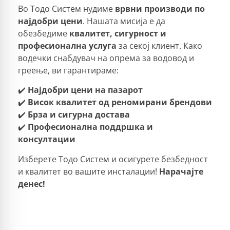
Во Тодо Систем нудиме
врвни производи по
најдобри цени
. Нашата мисија е да
обезбедиме
квалитет, сигурност и
професионална услуга
за секој клиент. Како
водечки снабдувач на опрема за водовод и
греење, ви гарантираме:
✔️
Најдобри цени на пазарот
✔️
Висок квалитет од реномирани брендови
✔️
Брза и сигурна достава
✔️
Професионална поддршка и
консултации
Изберете Тодо Систем и осигурете безбедност
и квалитет во вашите инсталации!
Нарачајте
денес!