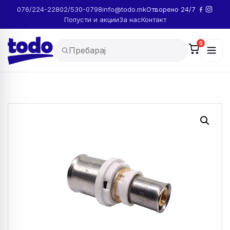
076/224-228
02/530-0798
info@todo.mk
Отворено 24/7
Попусти и акции
За нас
Контакт
0