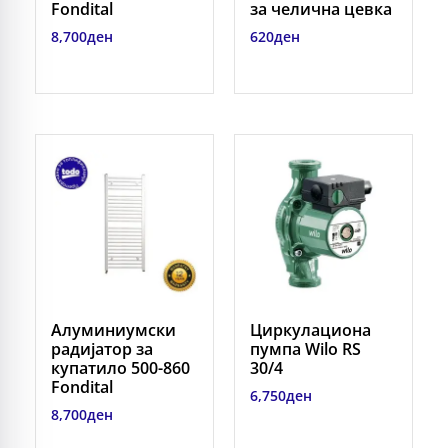
Fondital
за челична цевка
8,700
ден
620
ден
Алуминиумски
Циркулациона
радијатор за
пумпа Wilo RS
купатило 500-860
30/4
Fondital
6,750
ден
8,700
ден