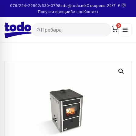
076/224-228
02/530-0798
info@todo.mk
Отворено 24/7
Попусти и акции
За нас
Контакт
0