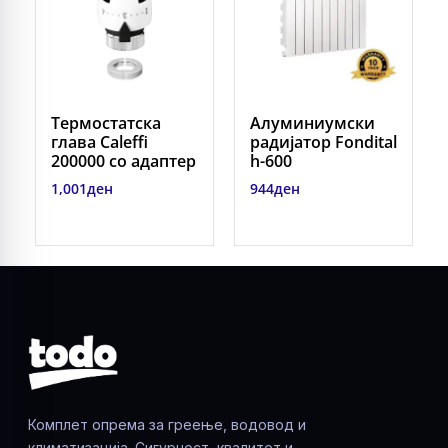
Термостатска
Алуминиумски
глава Caleffi
радиjатор Fondital
200000 со адаптер
h-600
1,001
ден
944
ден
Комплет опрема за греење, водовод и
климатизација. Сигурност, квалитет и