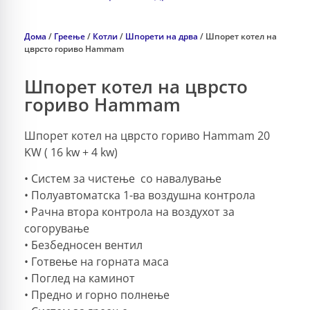
Дома
/
Греење
/
Котли
/
Шпорети на дрва
/ Шпорет котел на
цврсто гориво Hammam
Шпорет котел на цврсто
гориво Hammam
Шпорет котел на цврсто гориво Hammam 20
KW ( 16 kw + 4 kw)
• Систем за чистење со навалување
• Полуавтоматска 1-ва воздушна контрола
• Рачна втора контрола на воздухот за
согорување
• Безбедносен вентил
• Готвење на горната маса
• Поглед на каминот
• Предно и горно полнење