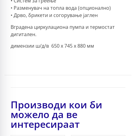
• Систем за греење
• Разменувач на топла вода (опционално)
• Дрво, брикети и согорување јаглен
Вградена циркулациона пумпа и термостат
дигитален.
димензии ш/д/в 650 x 745 x 880 мм
Производи кои би
можело да ве
интересираат