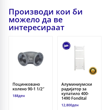
Производи кои би
можело да ве
интересираат
Поцинковано
Алуминиумски
колено 90-1 1/2″
радијатор за
купатило 400-
188
ден
1490 Fondital
12,800
ден