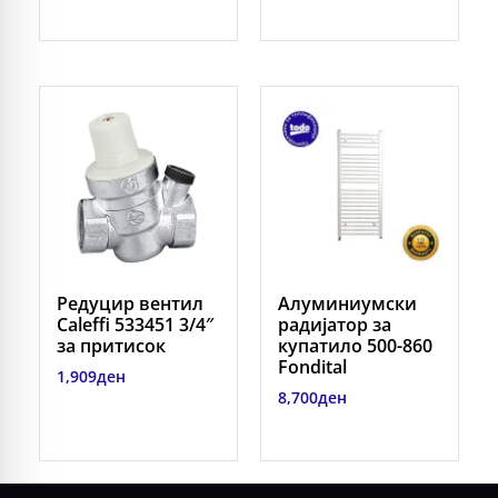
Редуцир вентил
Алуминиумски
Caleffi 533451 3/4″
радијатор за
за притисок
купатило 500-860
Fondital
1,909
ден
8,700
ден