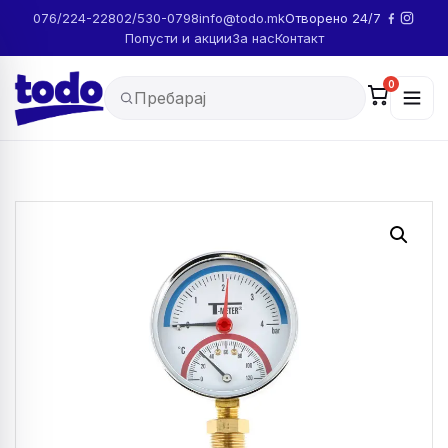
076/224-228
02/530-0798
info@todo.mk
Отворено 24/7
Попусти и акции
За нас
Контакт
0