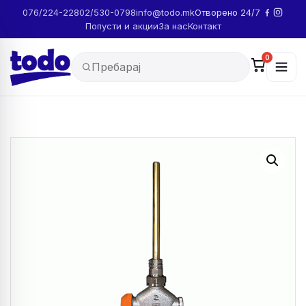
076/224-228
02/530-0798
info@todo.mk
Отворено 24/7
Попусти и акции
За нас
Контакт
0