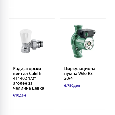
Радијаторски
Циркулациона
вентил Caleffi
пумпа Wilo RS
411402 1/2″
30/4
аголен за
6,750
ден
челична цевка
610
ден