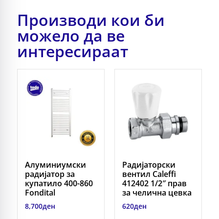
Производи кои би
можело да ве
интересираат
Алуминиумски
Радијаторски
радијатор за
вентил Caleffi
купатило 400-860
412402 1/2″ прав
Fondital
за челична цевка
8,700
ден
620
ден