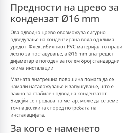
Предности на црево за
кондензат Ø16 mm
Ова одводно црево овозможува сигурно
одведување на кондензирана вода од клима
уредот. Флексибилниот PVC материјал го прави
лесно за поставување, а Ø16 mm внатрешен
дијаметар е погоден за голем број стандардни
клима инсталации.
Мазната внатрешна површина помага да се
намали наталожување и запушување, што е
важно за стабилен одвод на кондензатот.
Бидејќи се продава по метар, може да се земе
точна должина според потребата на
инсталацијата.
За кого е наменето