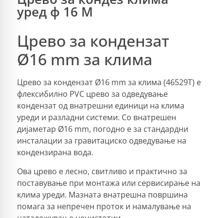
уред ф 16 М
Црево за кондензат
Ø16 mm за клима
Црево за кондензат Ø16 mm за клима (46529T) е
флексибилно PVC црево за одведување
кондензат од внатрешни единици на клима
уреди и разладни системи. Со внатрешен
дијаметар Ø16 mm, погодно е за стандардни
инсталации за гравитациско одведување на
кондензирана вода.
Ова црево е лесно, свитливо и практично за
поставување при монтажа или сервисирање на
клима уреди. Мазната внатрешна површина
помага за непречен проток и намалување на
наталожување нечистотии.