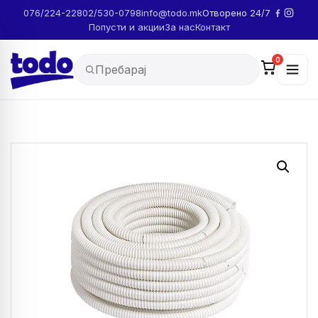
076/224-228
02/530-0798
info@todo.mk
Отворено 24/7
Попусти и акции
За нас
Контакт
0