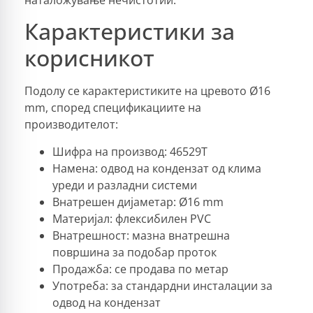
Карактеристики за
корисникот
Подолу се карактеристиките на цревото Ø16
mm, според спецификациите на
производителот:
Шифра на производ: 46529T
Намена: одвод на кондензат од клима
уреди и разладни системи
Внатрешен дијаметар: Ø16 mm
Материјал: флексибилен PVC
Внатрешност: мазна внатрешна
површина за подобар проток
Продажба: се продава по метар
Употреба: за стандардни инсталации за
одвод на кондензат