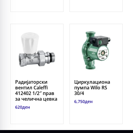
Радијаторски
Циркулациона
вентил Caleffi
пумпа Wilo RS
412402 1/2″ прав
30/4
за челична цевка
6,750
ден
620
ден