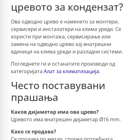
цревото за кондензат?
Ова одводно црево е наменето за монтери,
сервисери и инсталатери на клима уреди. Се
користи при монтажа, сервисирање или
замена на одводно црево кај внатрешни
единици на клима уреди и разладни системи.
Погледнете ги и останатите производи од
категоријата
Алат за климатизација
.
Често поставувани
прашања
Каков дијаметар има ова црево?
Цревото има внатрешен дијаметар Ø16 mm.
Како се продава?
Се продава по метар, според потребната