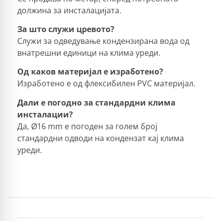
должина за инсталацијата.
За што служи цревото?
Служи за одведување кондензирана вода од
внатрешни единици на клима уреди.
Од каков материјал е изработено?
Изработено е од флексибилен PVC материјал.
Дали е погодно за стандардни клима
инсталации?
Да, Ø16 mm е погоден за голем број
стандардни одводи на кондензат кај клима
уреди.