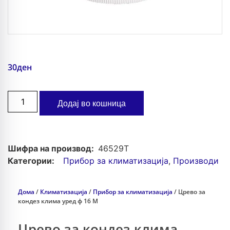
30
ден
Додај во кошница
Шифра на производ:
46529T
Категории:
Прибор за климатизација
,
Производи
Дома
/
Климатизација
/
Прибор за климатизација
/ Црево за
кондез клима уред ф 16 М
Црево за кондез клима