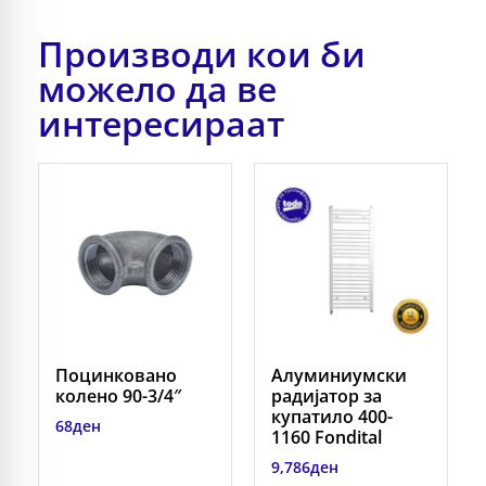
Производи кои би
можело да ве
интересираат
Поцинковано
Алуминиумски
колено 90-3/4″
радијатор за
купатило 400-
68
ден
1160 Fondital
9,786
ден