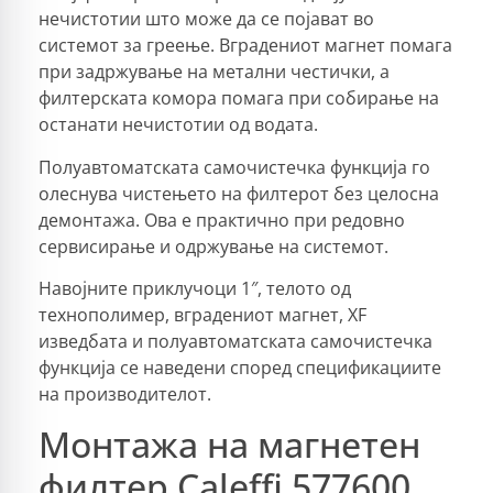
нечистотии што може да се појават во
системот за греење. Вградениот магнет помага
при задржување на метални честички, а
филтерската комора помага при собирање на
останати нечистотии од водата.
Полуавтоматската самочистечка функција го
олеснува чистењето на филтерот без целосна
демонтажа. Ова е практично при редовно
сервисирање и одржување на системот.
Навојните приклучоци 1″, телото од
технополимер, вградениот магнет, XF
изведбата и полуавтоматската самочистечка
функција се наведени според спецификациите
на производителот.
Монтажа на магнетен
филтер Caleffi 577600