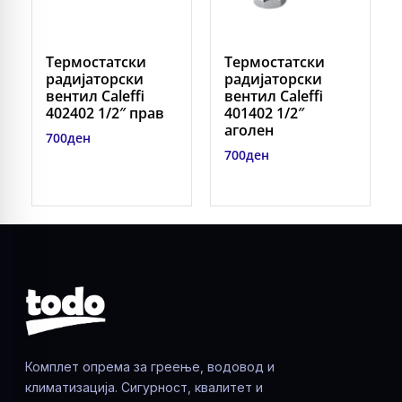
Термостатски
Термостатски
радијаторски
радијаторски
вентил Caleffi
вентил Caleffi
402402 1/2″ прав
401402 1/2″
аголен
700
ден
700
ден
Комплет опрема за греење, водовод и
климатизација. Сигурност, квалитет и