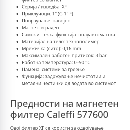
Серија / изведба: XF
Приклучоци: 1″ (G 1″ F)
Поврзување: навојно
Магнет: вграден
Самочистечка функција: полуавтоматска
Материјал на тело: технополимер
Мрежичка (сито): 0,16 mm
Максимален работен притисок: 3 bar
Работна температура: 0–90 °C
Намена: системи за греење
Функција: задржување нечистотии и
метални честички од водата во системот
Предности на магнетен
филтер Caleffi 577600
Овој филтер XF се користи за одвојување