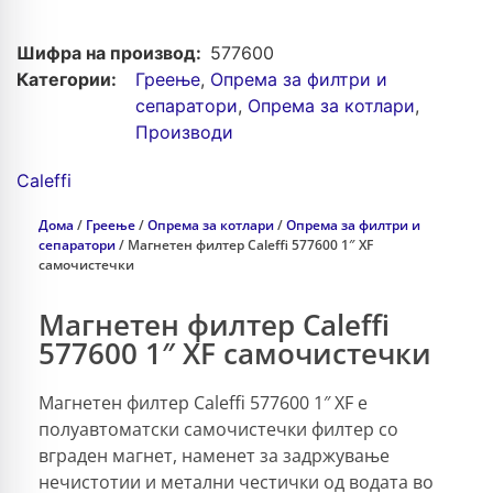
Шифра на производ:
577600
Категории:
Греење
,
Опрема зa филтри и
сепаратори
,
Опрема за котлари
,
Производи
Caleffi
Дома
/
Греење
/
Опрема за котлари
/
Опрема зa филтри и
сепаратори
/ Магнетен филтер Caleffi 577600 1″ XF
самочистечки
Магнетен филтер Caleffi
577600 1″ XF самочистечки
Магнетен филтер Caleffi 577600 1″ XF е
полуавтоматски самочистечки филтер со
вграден магнет, наменет за задржување
нечистотии и метални честички од водата во