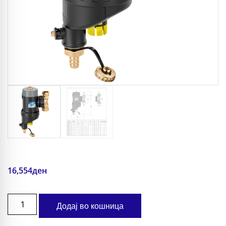
16,554
ден
Додај во кошница