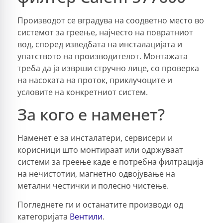
Производот се вградува на соодветно место во
системот за греење, најчесто на повратниот
вод, според изведбата на инсталацијата и
упатството на производителот. Монтажата
треба да ја изврши стручно лице, со проверка
на насоката на проток, приклучоците и
условите на конкретниот систем.
За кого е наменет?
Наменет е за инсталатери, сервисери и
корисници што монтираат или одржуваат
системи за греење каде е потребна филтрација
на нечистотии, магнетно одвојување на
метални честички и полесно чистење.
Погледнете ги и останатите производи од
категоријата
Вентили
.