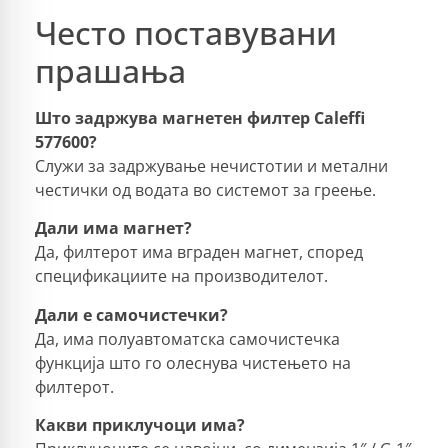
Често поставувани
прашања
Што задржува магнетен филтер Caleffi
577600?
Служи за задржување нечистотии и метални
честички од водата во системот за греење.
Дали има магнет?
Да, филтерот има вграден магнет, според
спецификациите на производителот.
Дали е самочистечки?
Да, има полуавтоматска самочистечка
функција што го олеснува чистењето на
филтерот.
Какви приклучоци има?