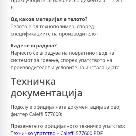
Приклучоците се навојни, со димензија 1″ / G 1″
F.
Од каков материјал е телото?
Телото е од технополимер, според
спецификациите на производителот.
Каде се вградува?
Најчесто се вградува на повратниот вод на
системот за греење, според упатството на
производителот и условите на инсталацијата.
Техничка
документација
Подолу е официјалната документација за овој
филтер Caleffi 577600:
Преземете го официјалното техничко упатство:
Техничко упатство – Caleffi 577600 PDF