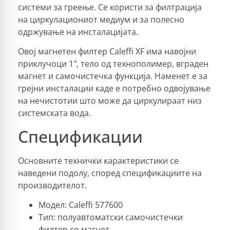
системи за греење. Се користи за филтрација
на циркулациониот медиум и за полесно
одржување на инсталацијата.
Овој магнетен филтер Caleffi XF има навојни
приклучоци 1″, тело од технополимер, вграден
магнет и самочистечка функција. Наменет е за
грејни инсталации каде е потребно одвојување
на нечистотии што може да циркулираат низ
системската вода.
Спецификации
Основните технички карактеристики се
наведени подолу, според спецификациите на
производителот.
Модел: Caleffi 577600
Тип: полуавтоматски самочистечки
филтер со магнет