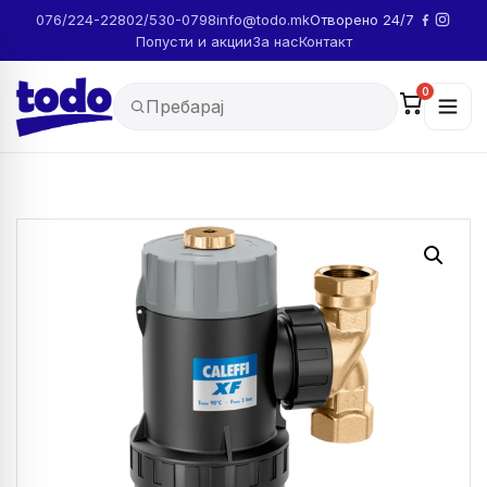
076/224-228
02/530-0798
info@todo.mk
Отворено 24/7
Попусти и акции
За нас
Контакт
0